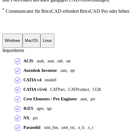
*
Communicator für BricsCAD erfordert BricsCAD Pro oder höher.
Windows
MacOS
Linux
Importieren
ACIS
: .asab, .asat, .sab, .sat
Autodesk Inventor
: .iam, .ipt
CATIA v4
: .modell
CATIA v5/v6
: .CATPart, .CATProduct, .CGR
Creo Elements / Pro Engineer
: .asm, .prt
IGES
: .iges, .igs
NX
: .prt
Parasolid
: .xmt_bin, .xmt_txt, .x_b, .x_t