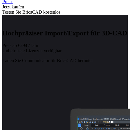
Preise
Jetzt kaufen
Testen Sie BricsCAD kostenlos
Hochpräziser Import/Export für 3D-CAD
Preis ab €294 / Jahr
Unbefristete Lizenzen verfügbar.
Laden Sie Communicator für BricsCAD herunter