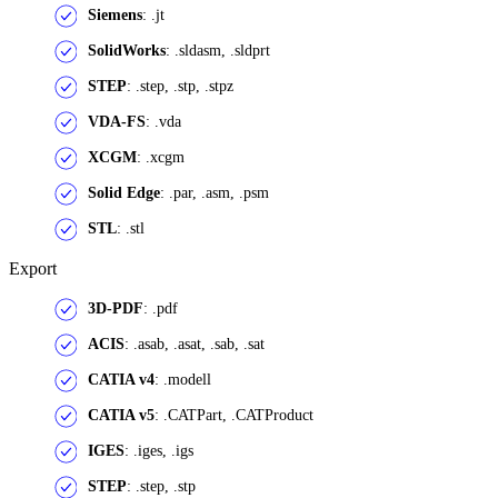
Siemens
: .jt
SolidWorks
: .sldasm, .sldprt
STEP
: .step, .stp, .stpz
VDA-FS
: .vda
XCGM
: .xcgm
Solid Edge
: .par, .asm, .psm
STL
: .stl
Export
3D-PDF
: .pdf
ACIS
: .asab, .asat, .sab, .sat
CATIA v4
: .modell
CATIA v5
: .CATPart, .CATProduct
IGES
: .iges, .igs
STEP
: .step, .stp