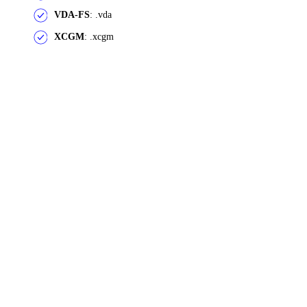
VDA-FS
: .vda
XCGM
: .xcgm