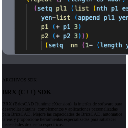
ARCHIVOS SDK
BRX (C++) SDK
BRX (BricsCAD Runtime eXtension), la interfaz de software para
desarrollar plugins, complementos y aplicaciones personalizadas
para BricsCAD. Mejore las capacidades de BricsCAD, automatice
tareas y proporcione herramientas especializadas para satisfacer
necesidades de diseño específicas.