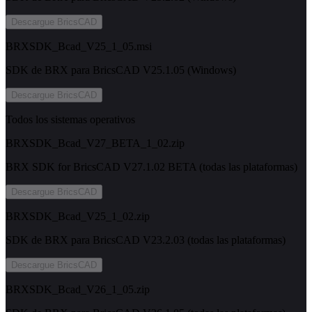
Descargue BricsCAD
BRXSDK_Bcad_V25_1_05.msi
SDK de BRX para BricsCAD V25.1.05 (Windows)
Descargue BricsCAD
Todos los sistemas operativos
BRXSDK_Bcad_V27_BETA_1_02.zip
BRX SDK for BricsCAD V27.1.02 BETA (todas las plataformas)
Descargue BricsCAD
BRXSDK_Bcad_V25_1_02.zip
SDK de BRX para BricsCAD V23.2.03 (todas las plataformas)
Descargue BricsCAD
BRXSDK_Bcad_V26_1_05.zip