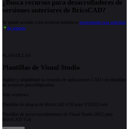
¿Busca recursos para desarrolladores de
versiones anteriores de BricsCAD?
Se puede acceder a los archivos históricos
presentando una solicitud
de soporte
PLANTILLAS
Plantillas de Visual Studio
Agilice y simplifique la creación de aplicaciones CAD con plantillas
de proyecto preconfiguradas.
Solo windows
Plantillas de plug-in de BricsCAD V26 para VS2022.vsix
Plantillas de proyectos/elementos de Visual Studio 2022 para
BricsCAD V26