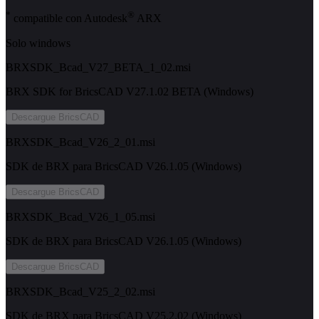
*
®
compatible con Autodesk
ARX
Solo windows
BRXSDK_Bcad_V27_BETA_1_02.msi
BRX SDK for BricsCAD V27.1.02 BETA (Windows)
Descargue BricsCAD
BRXSDK_Bcad_V26_2_01.msi
SDK de BRX para BricsCAD V26.1.05 (Windows)
Descargue BricsCAD
BRXSDK_Bcad_V26_1_05.msi
SDK de BRX para BricsCAD V26.1.05 (Windows)
Descargue BricsCAD
BRXSDK_Bcad_V25_2_02.msi
SDK de BRX para BricsCAD V25.2.02 (Windows)