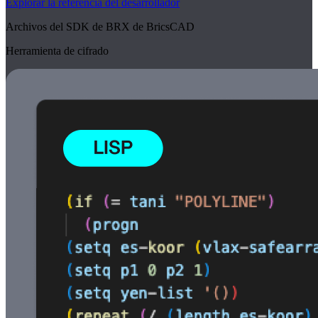
Explorar la referencia del desarrollador
Archivos del SDK de BRX de BricsCAD
Herramienta de cifrado