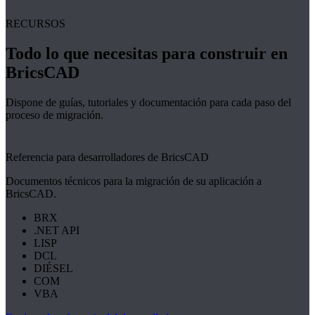
RECURSOS
Todo lo que necesitas para construir en
BricsCAD
Dispone de guías, tutoriales y documentación para cada paso del
proceso de migración.
Referencia para desarrolladores de BricsCAD
Documentos técnicos para la migración de su aplicación a
BricsCAD.
BRX
.NET API
LISP
DCL
DIÉSEL
COM
VBA