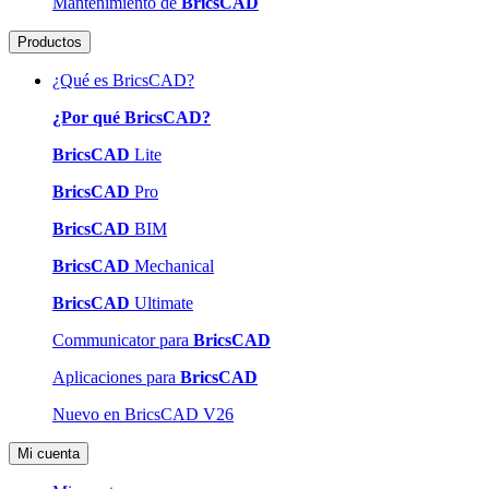
Mantenimiento de
BricsCAD
Productos
¿Qué es BricsCAD?
¿Por qué BricsCAD?
BricsCAD
Lite
BricsCAD
Pro
BricsCAD
BIM
BricsCAD
Mechanical
BricsCAD
Ultimate
Communicator para
BricsCAD
Aplicaciones para
BricsCAD
Nuevo en BricsCAD V26
Mi cuenta