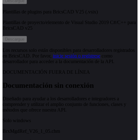
Descargue
Plantillas de plugins para BricsCAD V25 (.vsix)
Plantillas de proyecto/elemento de Visual Studio 2019 C#/C++ para
BricsCAD v25
Descargue
Los recursos solo están disponibles para desarrolladores registrados
en BricsCAD. Por favor,
inicie sesión o regístrese
como
desarrollador para acceder a la documentación de la API.
DOCUMENTACIÓN FUERA DE LÍNEA
Documentación sin conexión
Diseñado para ayudar a los desarrolladores e integradores a
comprender y utilizar el amplio conjunto de funciones, clases y
métodos que ofrece nuestra API.
Solo windows
BrxMgdRef_V26_1_05.chm