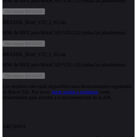
SDK de BRX para BricsCAD V26.1.05 (todas las plataformas)
Descargue BricsCAD
BRXSDK_Bcad_V25_2_02.zip
SDK de BRX para BricsCAD V25.2.02 (todas las plataformas)
Descargue BricsCAD
BRXSDK_Bcad_V25_1_05.zip
SDK de BRX para BricsCAD V25.1.05 (todas las plataformas)
Descargue BricsCAD
Los recursos solo están disponibles para desarrolladores registrados
en BricsCAD. Por favor,
inicie sesión o regístrese
como
desarrollador para acceder a la documentación de la API.
ARCHIVO