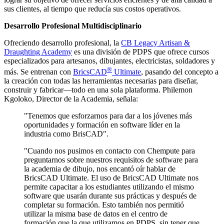
sus clientes, al tiempo que reducía sus costos operativos.
Desarrollo Profesional Multidisciplinario
Ofreciendo desarrollo profesional, la
CB Legacy Artisan &
Draughting Academy
es una división de PDPS que ofrece cursos
especializados para artesanos, dibujantes, electricistas, soldadores y
®
más. Se entrenan con
BricsCAD
Ultimate
, pasando del concepto a
la creación con todas las herramientas necesarias para diseñar,
construir y fabricar—todo en una sola plataforma. Philemon
Kgoloko, Director de la Academia, señala:
"Tenemos que esforzarnos para dar a los jóvenes más
oportunidades y formación en software líder en la
industria como BrisCAD".
"Cuando nos pusimos en contacto con Chempute para
preguntarnos sobre nuestros requisitos de software para
la academia de dibujo, nos encantó oír hablar de
BricsCAD Ultimate. El uso de BricsCAD Ultimate nos
permite capacitar a los estudiantes utilizando el mismo
software que usarán durante sus prácticas y después de
completar su formación. Esto también nos permitió
utilizar la misma base de datos en el centro de
formación que la que utilizamos en PDPS, sin tener que