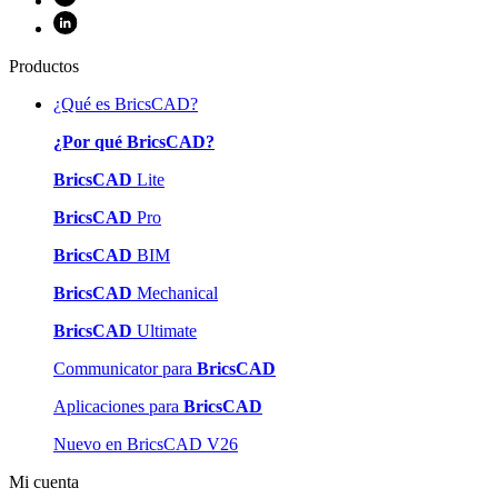
Productos
¿Qué es BricsCAD?
¿Por qué BricsCAD?
BricsCAD
Lite
BricsCAD
Pro
BricsCAD
BIM
BricsCAD
Mechanical
BricsCAD
Ultimate
Communicator para
BricsCAD
Aplicaciones para
BricsCAD
Nuevo en BricsCAD V26
Mi cuenta