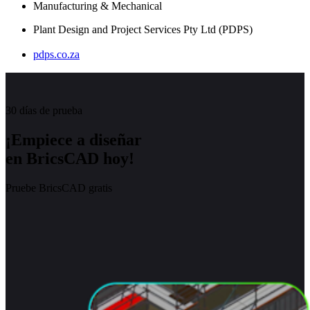
Manufacturing & Mechanical
Plant Design and Project Services Pty Ltd (PDPS)
pdps.co.za
30 días de prueba
¡Empiece a diseñar
en BricsCAD hoy!
Pruebe BricsCAD gratis