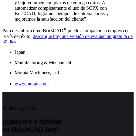
y bajo volumen con plazos de entrega cortos. Al
automatizar completamente el uso de SCPX con
BricsCAD, logramos tiempos de entrega cortos y
mejoramos la satisfacción del cliente".
®
Para descubrir cómo BricsCAD
puede acompañar su empresa en
la vía del éxito,
descargue hoy una versión de evaluación gratuita de
30 días
.
Japan
Manufacturing & Mechanical
Murata Machinery, Ltd.
www.muratec.net
30 días de prueba
¡Empiece a diseñar
en BricsCAD hoy!