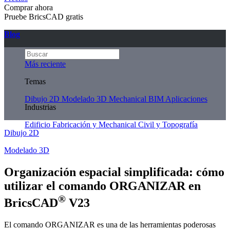
Comprar ahora
Pruebe BricsCAD gratis
Blog
Más reciente
Temas
Dibujo 2D
Modelado 3D
Mechanical
BIM
Aplicaciones
Industrias
Edificio
Fabricación y Mechanical
Civil y Topografía
Dibujo 2D
Modelado 3D
Organización espacial simplificada: cómo
utilizar el comando ORGANIZAR en
®
BricsCAD
V23
El comando ORGANIZAR es una de las herramientas poderosas