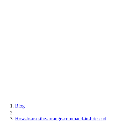
Blog
How-to-use-the-arrange-command-in-bricscad