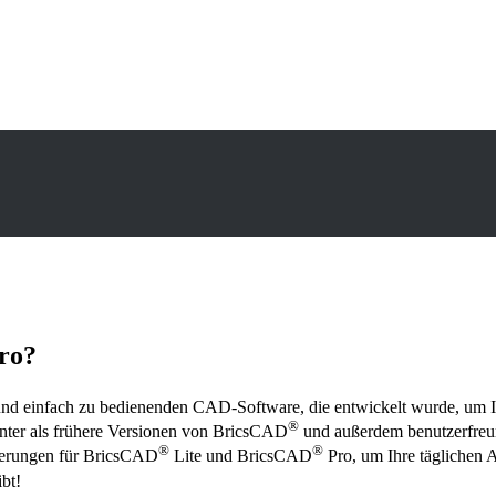
Pro?
 und einfach zu bedienenden CAD-Software, die entwickelt wurde, um Ihr
®
enter als frühere Versionen von BricsCAD
und außerdem benutzerfreun
®
®
serungen für BricsCAD
Lite und BricsCAD
Pro, um Ihre täglichen A
bt!