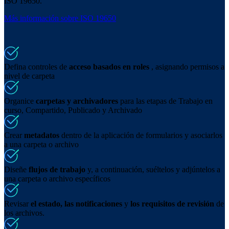
ISO 19650.
Más información sobre ISO 19650
Defina controles de
acceso basados en roles
, asignando permisos a
nivel de carpeta
Organice
carpetas y archivadores
para las etapas de Trabajo en
curso, Compartido, Publicado y Archivado
Crear
metadatos
dentro de la aplicación de formularios y asociarlos
a una carpeta o archivo
Diseñe
flujos de trabajo
y, a continuación, suéltelos y adjúntelos a
una carpeta o archivo específicos
Revisar
el estado, las notificaciones
y
los requisitos de revisión
de
los archivos.