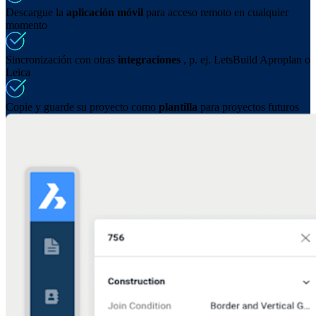
Descargue la
aplicación móvil
para acceso remoto en cualquier
momento
Sincronización con otras
integraciones
, p. ej. LetsBuild Aproplan o
Leica
Copie y guarde su proyecto como
plantilla
para proyectos futuros