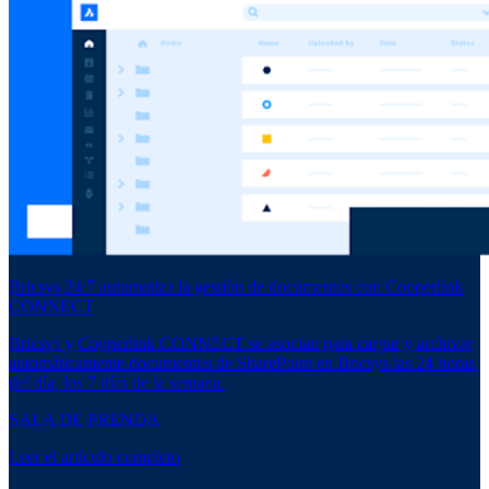
Bricsys 24/7 automatiza la gestión de documentos con Cooperlink
CONNECT
Bricsys y Cooperlink CONNECT se asocian para cargar y archivar
automáticamente documentos de SharePoint en Bricsys las 24 horas
del día, los 7 días de la semana.
SALA DE PRENDA
Leer el artículo completo