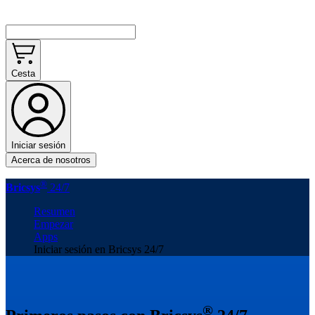
Cesta
Iniciar sesión
Acerca de nosotros
®
Bricsys
24/7
Resumen
Empezar
Apps
Iniciar sesión en Bricsys 24/7
®