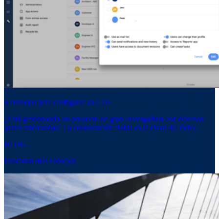
6 consejos para configurar su CDE
¿Está gestionando un proyecto de gran envergadura con diversas
partes interesadas? La colaboración fluida es la clave del éxito.
BLOG
Descubra más consejos