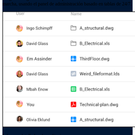
marcha, usando el panel de administración basado en tablas de 24/7.