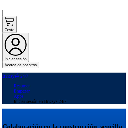
Cesta
Iniciar sesión
Acerca de nosotros
®
Bricsys
24/7
Resumen
Empezar
Apps
Iniciar sesión en Bricsys 24/7
Colaboración en la construcción, sencilla