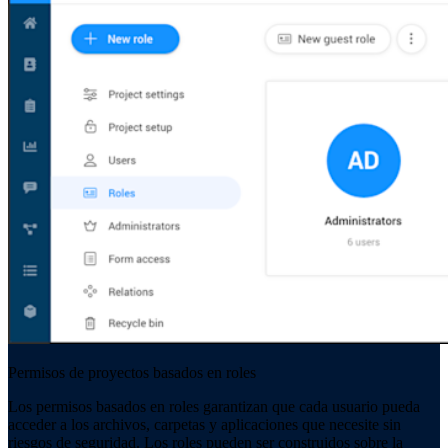
Permisos de proyectos basados en roles
Los permisos basados en roles garantizan que cada usuario pueda
acceder a los archivos, carpetas y aplicaciones que necesite sin
riesgos de seguridad. Los roles pueden ser construidos sobre la