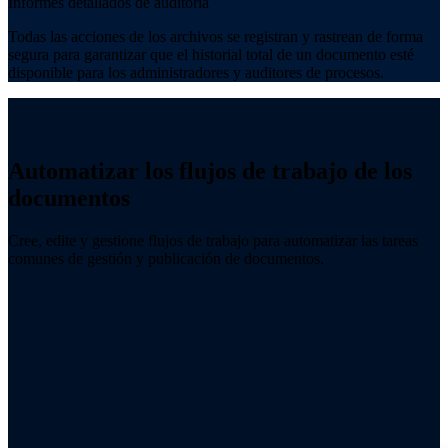
Informes detallados de auditoria
Todas las acciones de los archivos se registran y rastrean de forma
segura para garantizar que el historial total de un documento esté
disponible para los administradores y auditores de procesos.
Automatizar los flujos de trabajo de los
documentos
Cree, edite y gestione flujos de trabajo para automatizar las tareas
comunes de gestión y publicación de documentos.