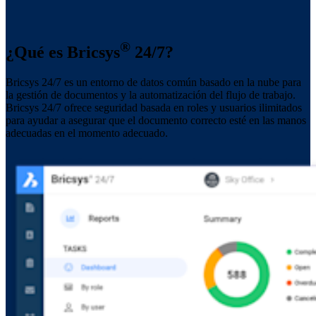
®
¿Qué es Bricsys
24/7?
Bricsys 24/7 es un entorno de datos común basado en la nube para
la gestión de documentos y la automatización del flujo de trabajo.
Bricsys 24/7 ofrece seguridad basada en roles y usuarios ilimitados
para ayudar a asegurar que el documento correcto esté en las manos
adecuadas en el momento adecuado.