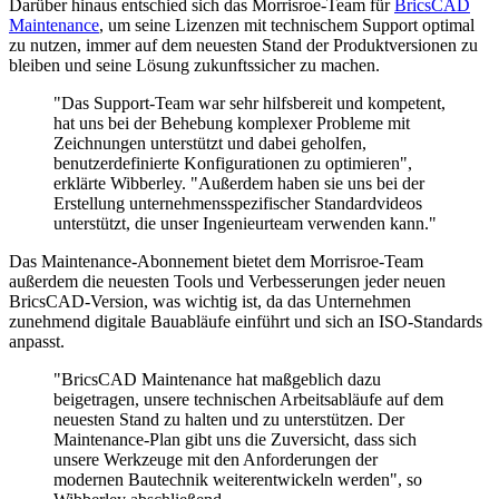
Darüber hinaus entschied sich das Morrisroe-Team für
BricsCAD
Maintenance
, um seine Lizenzen mit technischem Support optimal
zu nutzen, immer auf dem neuesten Stand der Produktversionen zu
bleiben und seine Lösung zukunftssicher zu machen.
"Das Support-Team war sehr hilfsbereit und kompetent,
hat uns bei der Behebung komplexer Probleme mit
Zeichnungen unterstützt und dabei geholfen,
benutzerdefinierte Konfigurationen zu optimieren",
erklärte Wibberley. "Außerdem haben sie uns bei der
Erstellung unternehmensspezifischer Standardvideos
unterstützt, die unser Ingenieurteam verwenden kann."
Das Maintenance-Abonnement bietet dem Morrisroe-Team
außerdem die neuesten Tools und Verbesserungen jeder neuen
BricsCAD-Version, was wichtig ist, da das Unternehmen
zunehmend digitale Bauabläufe einführt und sich an ISO-Standards
anpasst.
"BricsCAD Maintenance hat maßgeblich dazu
beigetragen, unsere technischen Arbeitsabläufe auf dem
neuesten Stand zu halten und zu unterstützen. Der
Maintenance-Plan gibt uns die Zuversicht, dass sich
unsere Werkzeuge mit den Anforderungen der
modernen Bautechnik weiterentwickeln werden", so