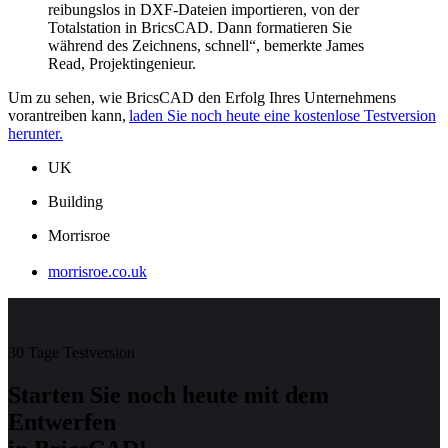
reibungslos in DXF-Dateien importieren, von der
Totalstation in BricsCAD. Dann formatieren Sie
während des Zeichnens, schnell“, bemerkte James
Read, Projektingenieur.
Um zu sehen, wie BricsCAD den Erfolg Ihres Unternehmens
vorantreiben kann,
laden Sie noch heute eine kostenlose Testversion
herunter.
UK
Building
Morrisroe
morrisroe.co.uk
30 Tage Testversion
Starten Sie noch heute mit dem
Entwerfen