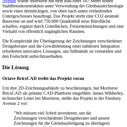
Avenue
wurde Morrisroe mit dem Bau einer 167 Meter hohen
Stahlbetonkonstruktion unter Verwendung der Gleitbaustechnologie
sowie eines dreistöckigen, von oben nach unten verlaufenden
Untergeschosses beauftragt. Das Projekt strebt eine CO2-neutrale
Bauweise an und wird 750.000 Quadratfuß neue Bürofläche
schaffen, ergänzt durch Grünflächen, Freizeiteinrichtungen und eine
Vielzahl von öffentlich zugänglichen Räumen.
Die Komplexität der Überlagerung der Zeichnungen verschiedener
Designberater und die Gewährleistung einer nahtlosen Integration
erforderten innovative Lösungen, um Stillstände zu vermeiden und
den Fortschritt aufrechtzuerhalten.
Die Lösung
Octave BricsCAD treibt das Projekt voran
Um ihre 2D-Zeichnungsabläufe zu beschleunigen, hat Morrisroe
BricsCAD als primäre CAD-Plattform eingeführt. James Wibberley,
technischer Leiter bei Morrisroe, stellte das Projekt in der Finsbury
Avenue 2 vor:
"Wir müssen viel Arbeit investieren, um die
Zeichnungen verschiedener Designberater und unsere
Zeichnungen für die Gleitsbaufertigung zu überlagern