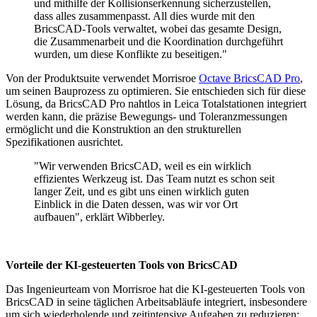
und mithilfe der Kollisionserkennung sicherzustellen,
dass alles zusammenpasst. All dies wurde mit den
BricsCAD-Tools verwaltet, wobei das gesamte Design,
die Zusammenarbeit und die Koordination durchgeführt
wurden, um diese Konflikte zu beseitigen."
Von der Produktsuite verwendet Morrisroe
Octave BricsCAD Pro
,
um seinen Bauprozess zu optimieren. Sie entschieden sich für diese
Lösung, da BricsCAD Pro nahtlos in Leica Totalstationen integriert
werden kann, die präzise Bewegungs- und Toleranzmessungen
ermöglicht und die Konstruktion an den strukturellen
Spezifikationen ausrichtet.
"Wir verwenden BricsCAD, weil es ein wirklich
effizientes Werkzeug ist. Das Team nutzt es schon seit
langer Zeit, und es gibt uns einen wirklich guten
Einblick in die Daten dessen, was wir vor Ort
aufbauen", erklärt Wibberley.
Vorteile der KI-gesteuerten Tools von BricsCAD
Das Ingenieurteam von Morrisroe hat die KI-gesteuerten Tools von
BricsCAD in seine täglichen Arbeitsabläufe integriert, insbesondere
um sich wiederholende und zeitintensive Aufgaben zu reduzieren: