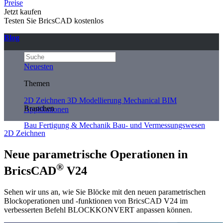
Preise
Jetzt kaufen
Testen Sie BricsCAD kostenlos
Blog
Neuesten
Themen
2D Zeichnen
3D Modellierung
Mechanical
BIM
Branchen
Applikationen
Bau
Fertigung & Mechanik
Bau- und Vermessungswesen
2D Zeichnen
Neue parametrische Operationen in
®
BricsCAD
V24
Sehen wir uns an, wie Sie Blöcke mit den neuen parametrischen
Blockoperationen und -funktionen von BricsCAD V24 im
verbesserten Befehl BLOCKKONVERT anpassen können.