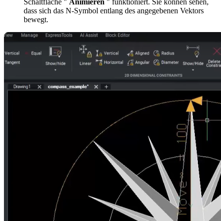
Schaltfläche "
Animieren
" funktioniert. Sie können sehen,
dass sich das N-Symbol entlang des angegebenen Vektors
bewegt.