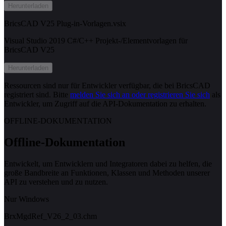
Herunterladen
BricsCAD V25 Plug-in-Vorlagen.vsix
Visual Studio 2019 C#/C++ Projekt-/Elementvorlagen für
BricsCAD V25
Herunterladen
Ressourcen sind nur für Entwickler verfügbar, die bei BricsCAD
registriert sind. Bitte
melden Sie sich an oder registrieren Sie sich
als
Entwickler, um Zugriff auf die API-Dokumentation zu erhalten.
OFFLINE-DOKUMENTATION
Offline-Dokumentation
Entwickelt, um Entwicklern und Integratoren dabei zu helfen, die
große Bandbreite an Funktionen, Klassen und Methoden unserer
API zu verstehen und zu nutzen.
Nur Windows
BrxMgdRef_V26_2_03.chm