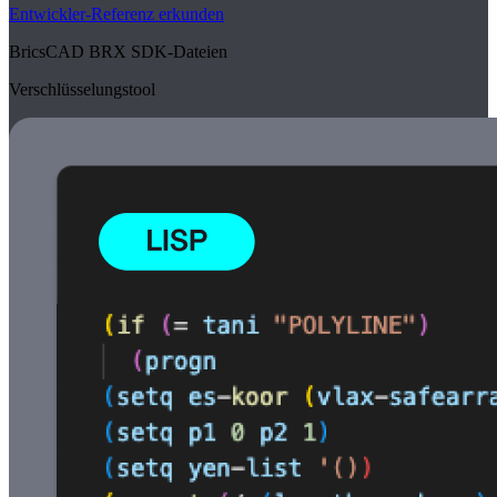
Entwickler-Referenz erkunden
BricsCAD BRX SDK-Dateien
Verschlüsselungstool