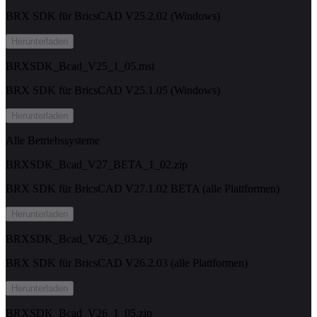
BRX SDK für BricsCAD V25.2.02 (Windows)
Herunterladen
BRXSDK_Bcad_V25_1_05.msi
BRX SDK für BricsCAD V25.1.05 (Windows)
Herunterladen
Alle Betriebssysteme
BRXSDK_Bcad_V27_BETA_1_02.zip
BRX SDK für BricsCAD V27.1.02 BETA (alle Plattformen)
Herunterladen
BRXSDK_Bcad_V26_2_03.zip
BRX SDK für BricsCAD V26.2.03 (alle Plattformen)
Herunterladen
BRXSDK_Bcad_V26_1_05.zip