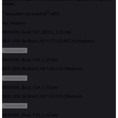
erfüllen.
*
®
kompatibel mit Autodesk
ARX
Nur Windows
BRXSDK_Bcad_V27_BETA_1_02.msi
BRX SDK für BricsCAD V27.1.02 BETA (Windows)
Herunterladen
BRXSDK_Bcad_V26_2_03.msi
BRX SDK für BricsCAD V26.2.03 (Windows)
Herunterladen
BRXSDK_Bcad_V26_1_05.msi
BRX SDK für BricsCAD V26.1.05 (Windows)
Herunterladen
BRXSDK_Bcad_V25_2_02.msi