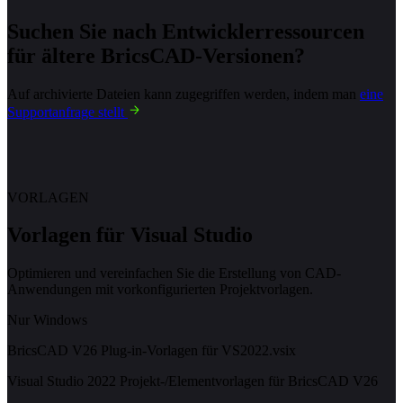
Suchen Sie nach Entwicklerressourcen
für ältere BricsCAD-Versionen?
Auf archivierte Dateien kann zugegriffen werden, indem man
eine
Supportanfrage stellt
VORLAGEN
Vorlagen für Visual Studio
Optimieren und vereinfachen Sie die Erstellung von CAD-
Anwendungen mit vorkonfigurierten Projektvorlagen.
Nur Windows
BricsCAD V26 Plug-in-Vorlagen für VS2022.vsix
Visual Studio 2022 Projekt-/Elementvorlagen für BricsCAD V26