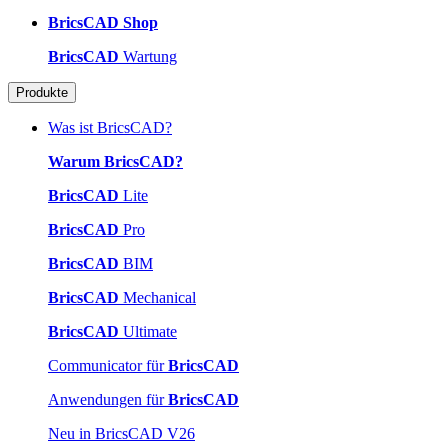
BricsCAD Shop
BricsCAD
Wartung
Produkte
Was ist BricsCAD?
Warum BricsCAD?
BricsCAD
Lite
BricsCAD
Pro
BricsCAD
BIM
BricsCAD
Mechanical
BricsCAD
Ultimate
Communicator für
BricsCAD
Anwendungen für
BricsCAD
Neu in BricsCAD V26