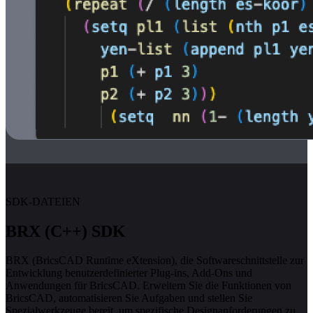
SDK-DATEIEN
BRX (C++) SDK
BRX (BricsCAD Runtime eXtension), die Softwareschnittstelle zur
Entwicklung benutzerdefinierter Plug-ins, Add-Ons und
Anwendungen für BricsCAD. Erweitern Sie die Funktionen von
BricsCAD, automatisieren Sie Aufgaben und stellen Sie
Spezialwerkzeuge bereit, um spezifische Designanforderungen zu