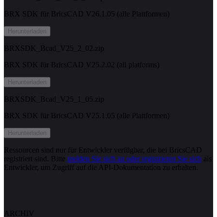
BRX SDK für BricsCAD V26.1.05 (alle Plattformen)
Herunterladen
BRXSDK_Bcad_V25_2_02.zip
BRX SDK für BricsCAD V25.2.02 (all platforms)
Herunterladen
BRXSDK_Bcad_V25_1_05.zip
BRX SDK für BricsCAD V25.1.05 (alle Plattformen)
Herunterladen
Ressourcen sind nur für Entwickler verfügbar, die bei BricsCAD
registriert sind. Bitte
melden Sie sich an oder registrieren Sie sich
als
Entwickler, um Zugriff auf die API-Dokumentation zu erhalten.
ARCHIV