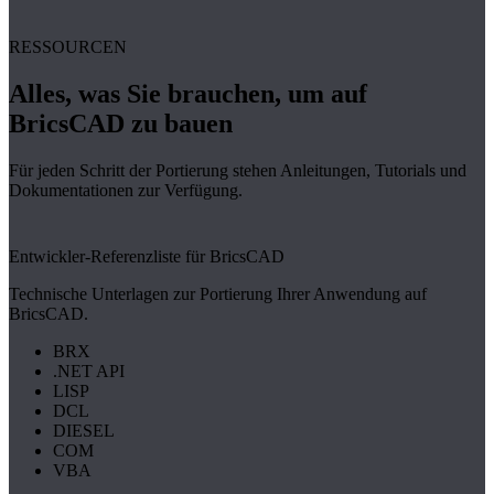
RESSOURCEN
Alles, was Sie brauchen, um auf
BricsCAD zu bauen
Für jeden Schritt der Portierung stehen Anleitungen, Tutorials und
Dokumentationen zur Verfügung.
Entwickler-Referenzliste für BricsCAD
Technische Unterlagen zur Portierung Ihrer Anwendung auf
BricsCAD.
BRX
.NET API
LISP
DCL
DIESEL
COM
VBA