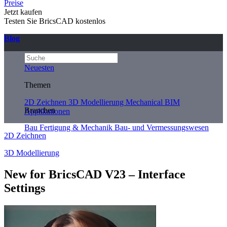
Preise
Jetzt kaufen
Testen Sie BricsCAD kostenlos
Blog
Neuesten
Themen
2D Zeichnen
3D Modellierung
Mechanical
BIM
Branchen
Applikationen
Bau
Fertigung & Mechanik
Bau- und Vermessungswesen
2D Zeichnen
3D Modellierung
New for BricsCAD V23 – Interface
Settings