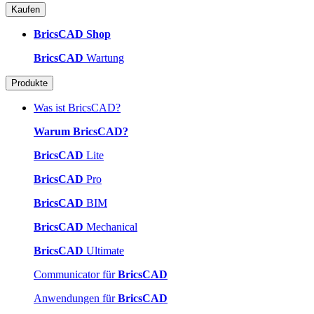
Kaufen
BricsCAD Shop
BricsCAD
Wartung
Produkte
Was ist BricsCAD?
Warum BricsCAD?
BricsCAD
Lite
BricsCAD
Pro
BricsCAD
BIM
BricsCAD
Mechanical
BricsCAD
Ultimate
Communicator für
BricsCAD
Anwendungen für
BricsCAD