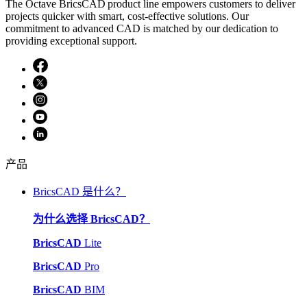
The Octave BricsCAD product line empowers customers to deliver
projects quicker with smart, cost-effective solutions. Our
commitment to advanced CAD is matched by our dedication to
providing exceptional support.
产品
BricsCAD 是什么？
为什么选择 BricsCAD？
BricsCAD
Lite
BricsCAD
Pro
BricsCAD
BIM