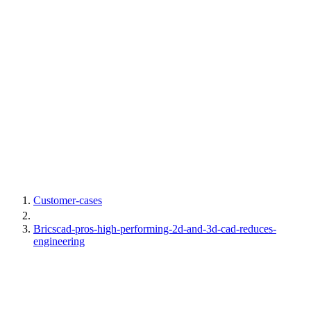
Customer-cases
Bricscad-pros-high-performing-2d-and-3d-cad-reduces-
engineering