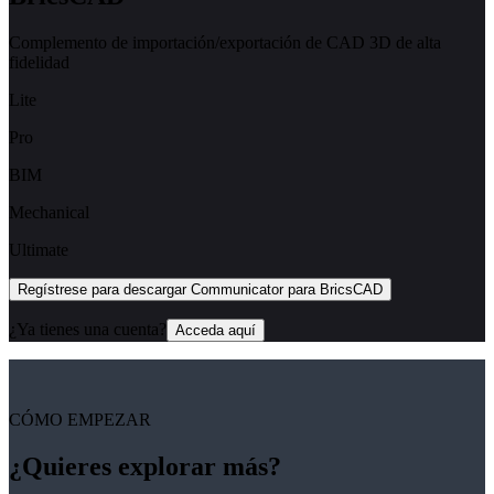
Complemento de importación/exportación de CAD 3D de alta
fidelidad
Lite
Pro
BIM
Mechanical
Ultimate
Regístrese para descargar Communicator para BricsCAD
¿Ya tienes una cuenta?
Acceda aquí
CÓMO EMPEZAR
¿Quieres explorar más?