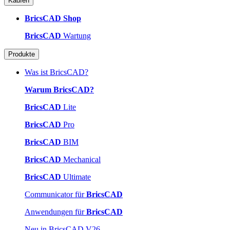
Kaufen
BricsCAD Shop
BricsCAD
Wartung
Produkte
Was ist BricsCAD?
Warum BricsCAD?
BricsCAD
Lite
BricsCAD
Pro
BricsCAD
BIM
BricsCAD
Mechanical
BricsCAD
Ultimate
Communicator für
BricsCAD
Anwendungen für
BricsCAD
Neu in BricsCAD V26