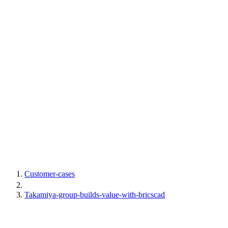
Customer-cases
Takamiya-group-builds-value-with-bricscad