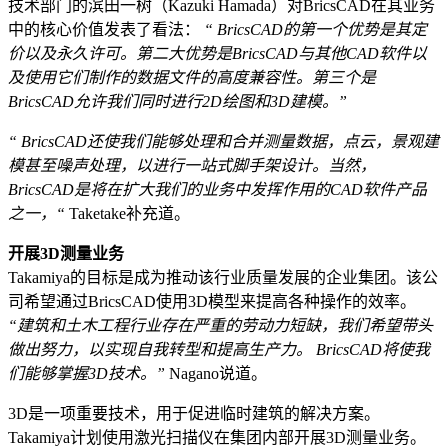
技术部门的滨田一树（Kazuki Hamada）对BricsCAD在其业务
中的核心价值发表了看法：
“ BricsCAD的第一个优势是其定
价以及永久许可。第二大优势是BricsCAD与其他CAD软件以
及使用它们制作的数据文件的高度兼容性。第三个是
BricsCAD允许我们同时进行2D绘图和3D建模。”
“ BricsCAD还使我们能够处理和合并测量数据，点云，景观建
模甚至噪声处理，以进行一站式脚手架设计。当然，
BricsCAD是将在扩大我们的业务中发挥作用的CAD软件产品
之一，“
Taketake补充道。
开展3D测量业务
Takamiya的目标是成为推动该行业质量发展的企业集团。该公
司希望通过BricsCAD使用3D模型来提高各种操作的效率。
“建筑和土木工程行业存在严重的劳动力短缺，我们希望带头
做出努力，以实现自我转型和提高生产力。 BricsCAD将使我
们能够掌握3D技术。”
Nagano说道。
3D是一项重要技术，用于促进临时建筑的解决方案。
Takamiya计划使用激光扫描仪在集团内部开展3D测量业务。