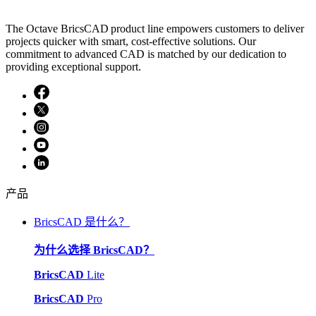
The Octave BricsCAD product line empowers customers to deliver
projects quicker with smart, cost-effective solutions. Our
commitment to advanced CAD is matched by our dedication to
providing exceptional support.
产品
BricsCAD 是什么？
为什么选择 BricsCAD？
BricsCAD
Lite
BricsCAD
Pro