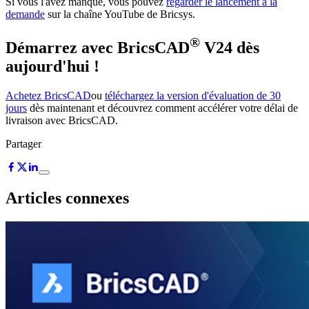
Si vous l'avez manqué, vous pouvez
regarder le lancement à la
demande
sur la chaîne YouTube de Bricsys.
®
Démarrez avec BricsCAD
V24 dès
aujourd'hui !
Achetez BricsCAD
ou
téléchargez la version d'évaluation de 30
jours
dès maintenant et découvrez comment accélérer votre délai de
livraison avec BricsCAD.
Partager
Articles connexes