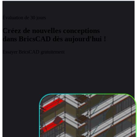
Évaluation de 30 jours
Créez de nouvelles conceptions
dans BricsCAD dès aujourd'hui !
Essayer BricsCAD gratuitement