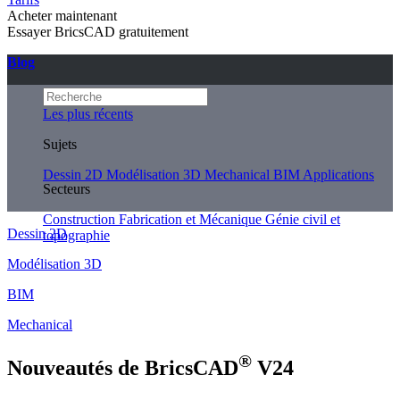
Acheter maintenant
Essayer BricsCAD gratuitement
Blog
Les plus récents
Sujets
Dessin 2D
Modélisation 3D
Mechanical
BIM
Applications
Secteurs
Construction
Fabrication et Mécanique
Génie civil et
Dessin 2D
topographie
Modélisation 3D
BIM
Mechanical
®
Nouveautés de BricsCAD
V24