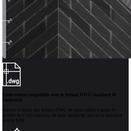
Entièrement compatible avec le format DWG standard de
l'industrie
Ouvrez et éditez des fichiers DWG de toutes tailles à partir de
dessins de CAO existants, en toute simplicité, lors de la transition
vers le BIM.