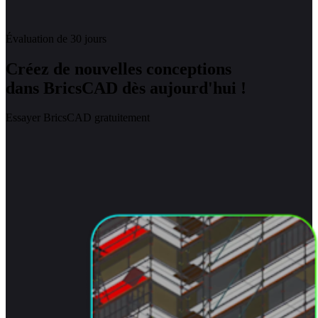
Évaluation de 30 jours
Créez de nouvelles conceptions
dans BricsCAD dès aujourd'hui !
Essayer BricsCAD gratuitement