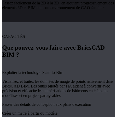
Passez facilement de la 2D à la 3D, en ajoutant progressivement des
éléments 3D et BIM dans un environnement de CAO familier.
CAPACITÉS
Que pouvez-vous faire avec BricsCAD
BIM ?
Exploiter la technologie Scan-to-Bim
Visualisez et traitez les données de nuage de points nativement dans
BricsCAD BIM. Les outils pilotés par l'IA aident à convertir avec
précision et efficacité les numérisations de bâtiments en éléments
modélisés et en projets partageables.
Passer des détails de conception aux plans d'exécution
Créer un métré à partir du modèle