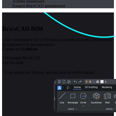
Acheter maintenant
Essayer BricsCAD gratuitement
BricsCAD BIM
CAO collaborative 2D et 3D pour la modélisation des informations
du bâtiment et la documentation.
À partir de
€1,060/an
Télécharger BricsCAD
Voir les tarifs
*
Essai gratuit de 30 jours, aucune carte de crédit requise.