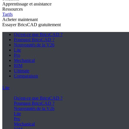
Apprentissage et assistance
Ressources
Tarifs
Acheter maintenant
Essayer BricsCAD gratuitement
Qu'est-ce que BricsCAD ?
Pourquoi BricsCAD ?
Nouveautés de la V26
Lite
Pro
Mechanical
BIM
Ultimate
Comparaison
Lite
Qu'est-ce que BricsCAD ?
Pourquoi BricsCAD ?
Nouveautés de la V26
Lite
Pro
Mechanical