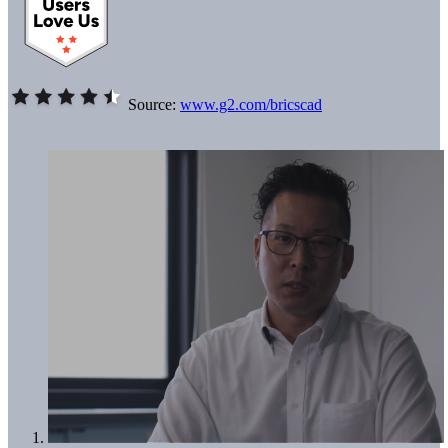
Source:
www.g2.com/bricscad