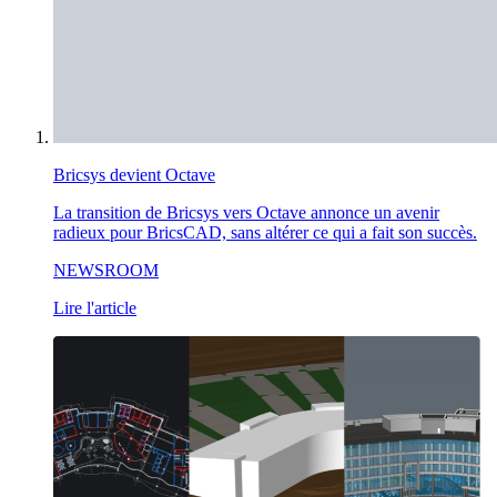
Bricsys devient Octave
La transition de Bricsys vers Octave annonce un avenir
radieux pour BricsCAD, sans altérer ce qui a fait son succès.
NEWSROOM
Lire l'article