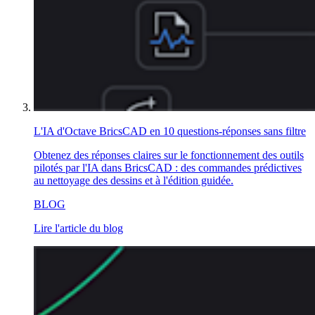
L'IA d'Octave BricsCAD en 10 questions-réponses sans filtre
Obtenez des réponses claires sur le fonctionnement des outils
pilotés par l'IA dans BricsCAD : des commandes prédictives
au nettoyage des dessins et à l'édition guidée.
BLOG
Lire l'article du blog