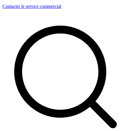
Contacter le service commercial