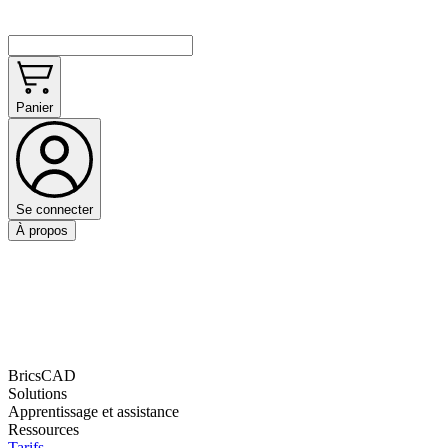
Panier
Se connecter
À propos
BricsCAD
Solutions
Apprentissage et assistance
Ressources
Tarifs