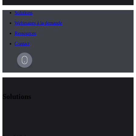
Solutions
Webinaires à la demande
Ressources
Contact
Solutions