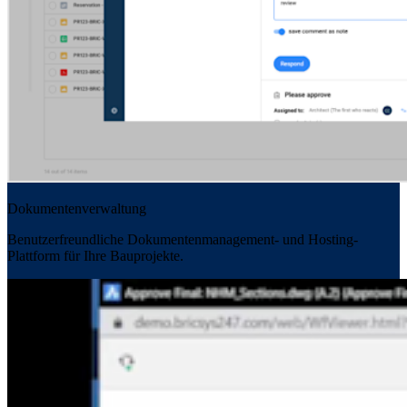
Dokumentenverwaltung
Benutzerfreundliche Dokumentenmanagement- und Hosting-
Plattform für Ihre Bauprojekte.