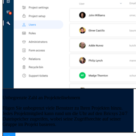
Unbegrenzte Zahl an Projektteilnehmern
Fügen Sie unbegrenzt viele Benutzer zu Ihren Projekten hinzu.
Jedes Projektmitglied kann rund um die Uhr auf den Bricsys 24/7
Dateispeicher zugreifen, wobei seine Zugriffsrechte auf seiner
Gruppe im Projekt basieren.