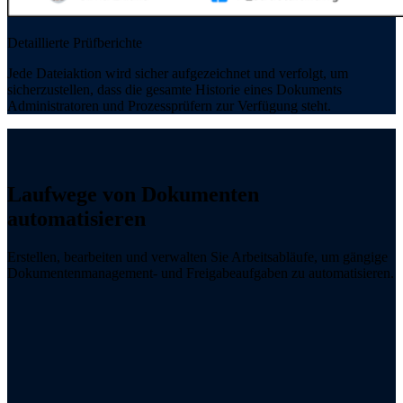
Detaillierte Prüfberichte
Jede Dateiaktion wird sicher aufgezeichnet und verfolgt, um
sicherzustellen, dass die gesamte Historie eines Dokuments
Administratoren und Prozessprüfern zur Verfügung steht.
Laufwege von Dokumenten
automatisieren
Erstellen, bearbeiten und verwalten Sie Arbeitsabläufe, um gängige
Dokumentenmanagement- und Freigabeaufgaben zu automatisieren.