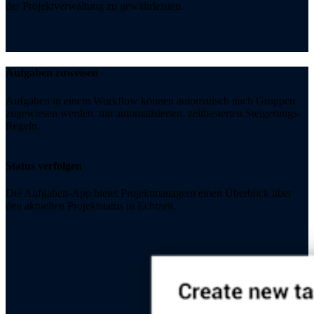
der Projektverwaltung zu gewährleisten.
Aufgaben zuweisen
Aufgaben in einem Workflow können automatisch nach Gruppen
zugewiesen werden, mit automatisierten, zeitbasierten Steigerungs-
Regeln.
Status verfolgen
Die Aufgaben-App bietet Projektmanagern einen Überblick über
den aktuellen Projektstatus in Echtzeit.