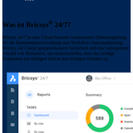
®
Was ist Bricsys
24/7?
Bricsys 24/7 ist eine Cloud-basierte Gemeinsame Datenumgebung
für die Dokumentenverwaltung und Workflow-Automatisierung.
Bricsys 24/7 bietet gruppenbasierte Sicherheit und eine unbegrenzte
Anzahl von Benutzern, um sicherzustellen, dass das richtige
Dokument zur richtigen Zeit in den richtigen Händen ist.