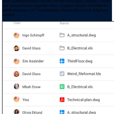
ohne Sicherheitsrisiken auf die von ihm benötigten Dateien, Ordner
und Anwendungen zugreifen kann. Gruppen können mit Hilfe des
tabellenbasierten 24/7-Administrator-Panels blitzschnell aufgebaut
werden.