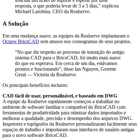
solicitar um ticket de suporte e esperar por uma
resposta, o que poderia levar de 3 a 5 dias," explicou
Michael Larobina, CEO da Realserve.
A Solução
Em uma mudança suave, as equipes da Realserve implantaram o
Octave BricsCAD
sem atrasos nos cronogramas de seus projetos.
“No que diz respeito ao processo de transição do antigo
sistema CAD para o BricsCAD, foi muito mais suave
do que eu esperava. Em cerca de um dia, estávamos
prontos e funcionando”, disse Ian Nguyen, Gerente
Geral — Victoria da Realserve.
Os principais benefícios incluem:
CAD fácil de usar, personalizável, e baseado em DWG
A equipe da Realserve rapidamente começou a trabalhar no
ambiente de software familiar e compatível do BricsCAD com
ferramentas de produtividade para otimizar dados importados e
melhorar a qualidade, precisão e desempenho dos arquivos DWG.
Inspetores e topógrafos da Realserve personalizaram facilmente seus
espaços de trabalho e importaram suas interfaces de usuário antigas
para o novo software BricsCAD.