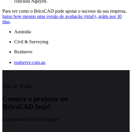
concluiu Nguyen.
Para ver como o BricsCAD pode apoiar o sucesso da sua empresa,
baixe hoje mesmo uma versão de avaliação \(trial\), grátis por 30
dias
.
Australia
Civil & Surveying
Realserve
realserve.com.au
Teste de 30 dias
Comece a projetar no
BricsCAD hoje!
Experimente BricsCAD grátis