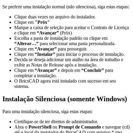
Se preferir uma instalação normal (não silenciosa), siga estas etapas:
Clique duas vezes no arquivo do instalador.
Clique em
"Próx"
Marque a caixa de seleção para aceitar o Contrato de Licença
e clique em
“Avançar”
(Próx)
Escolha a pasta de instalação padrão ou clique em
“Alterar…”
para selecionar uma pasta personalizada.
Clique em
“Avançar”
para prosseguir.
Clique em
“Instalar”
para iniciar o processo de instalação.
Decida se deseja adicionar um atalho na área de trabalho e
exibir as Notas de Release após a instalação.
Clique em
“Avançar”
e depois em
“Concluir”
para
completar a instalação.
O BricsCAD agora está instalado com sucesso em seu
sistema.
Instalação Silenciosa (somente Windows)
Para uma instalação silenciosa, siga estas etapas:
Certifique-se de ter direitos de administrador.
Abra o
PowerShell
ou
Prompt de Comando
e navegue (cd)
até o local do instalador do BricsCAD com arquivo *.msi .