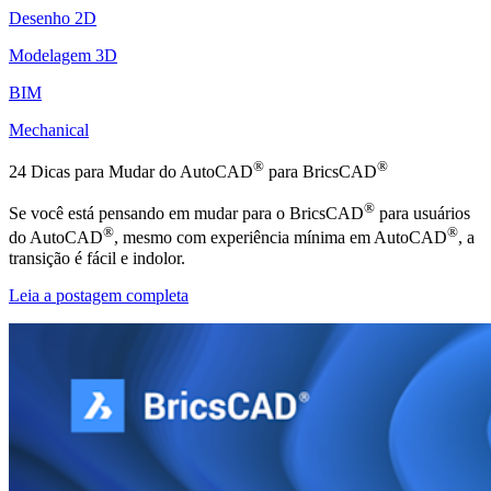
Desenho 2D
Modelagem 3D
BIM
Mechanical
®
®
24 Dicas para Mudar do AutoCAD
para BricsCAD
®
Se você está pensando em mudar para o BricsCAD
para usuários
®
®
do AutoCAD
, mesmo com experiência mínima em AutoCAD
, a
transição é fácil e indolor.
Leia a postagem completa