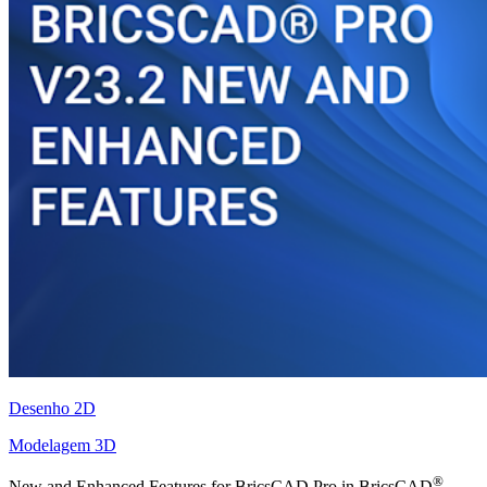
Desenho 2D
Modelagem 3D
®
New and Enhanced Features for BricsCAD Pro in BricsCAD