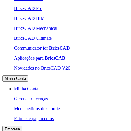
BricsCAD
Pro
BricsCAD
BIM
BricsCAD
Mechanical
BricsCAD
Ultimate
Communicator for
BricsCAD
Aplicações para
BricsCAD
Novidades no BricsCAD V26
Minha Conta
Minha Conta
Gerenciar licenças
Meus pedidos de suporte
Faturas e pagamentos
Empresa