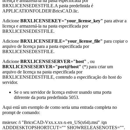
licença e armazená-la na pasta especificada por
BRXLICENSEDESTFILE.A pasta predefinida é
APPLICATIONFOLDER\BricsCAD.lic.
Adicione
BRXLICENSEKEY="your_license_key"
para ativar a
licença e armazená-la na pasta especificada por
BRXLICENSEDESTFILE.
Adicione
BRXLICENSEFILE="your_license_file"
para copiar o
arquivo de licença para a pasta especificada por
BRXLICENSEDESTFILE.
Adicione
BRXLICENSESERVER="host"
, ou
BRXLICENSESERVER="port@host"
(*) para criar um
arquivo de licença na pasta especificada por
BRXLICENSEDESTFILE, contendo a especificação do host do
servidor.
Se o seu servidor de licença estiver usando uma porta
diferente da porta predefinida 5053.
Aqui está um exemplo de como seria uma entrada completa no
prompt de comando:
msiexec /i "BricsCAD-Vxx.x.xx-x-en_US(x64).msi" /qn
ADDDESKTOPSHORTCUT="" SHOWRELEASENOTES="".