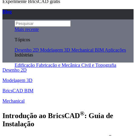
Experimente BricsCAD grátis
Blog
Mais recente
Tópicos
Desenho 2D
Modelagem 3D
Mechanical
BIM
Aplicações
Indústrias
Edificação
Fabricação e Mecânica
Civil e Topografia
Desenho 2D
Modelagem 3D
BricsCAD BIM
Mechanical
®
Introdução ao BricsCAD
: Guia de
Instalação