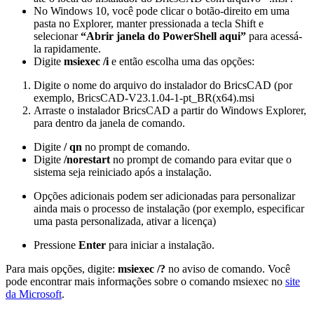
No Windows 10, você pode clicar o botão-direito em uma
pasta no Explorer, manter pressionada a tecla Shift e
selecionar
“Abrir janela do PowerShell aqui”
para acessá-
la rapidamente.
Digite
msiexec /i
e então escolha uma das opções:
Digite o nome do arquivo do instalador do BricsCAD (por
exemplo, BricsCAD-V23.1.04-1-pt_BR(x64).msi
Arraste o instalador BricsCAD a partir do Windows Explorer,
para dentro da janela de comando.
Digite
/ qn
no prompt de comando.
Digite
/norestart
no prompt de comando para evitar que o
sistema seja reiniciado após a instalação.
Opções adicionais podem ser adicionadas para personalizar
ainda mais o processo de instalação (por exemplo, especificar
uma pasta personalizada, ativar a licença)
Pressione
Enter
para iniciar a instalação.
Para mais opções, digite:
msiexec /?
no aviso de comando. Você
pode encontrar mais informações sobre o comando msiexec no
site
da Microsoft
.