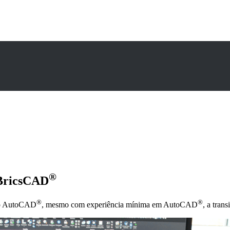
®
BricsCAD
®
®
do AutoCAD
, mesmo com experiência mínima em AutoCAD
, a trans