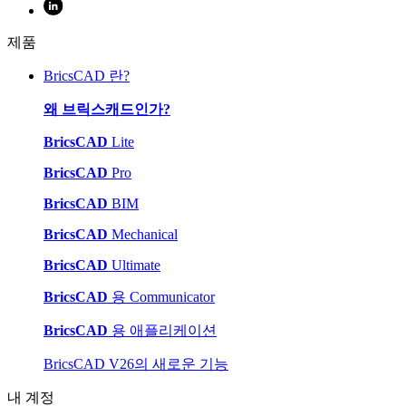
제품
BricsCAD 란?
왜 브릭스캐드인가?
BricsCAD
Lite
BricsCAD
Pro
BricsCAD
BIM
BricsCAD
Mechanical
BricsCAD
Ultimate
BricsCAD
용 Communicator
BricsCAD
용 애플리케이션
BricsCAD V26의 새로운 기능
내 계정