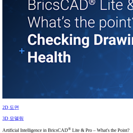
2D 도면
3D 모델링
®
Artificial Intelligence in BricsCAD
Lite & Pro – What's the Point?