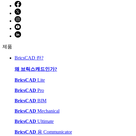
제품
BricsCAD 란?
왜 브릭스캐드인가?
BricsCAD
Lite
BricsCAD
Pro
BricsCAD
BIM
BricsCAD
Mechanical
BricsCAD
Ultimate
BricsCAD
용 Communicator