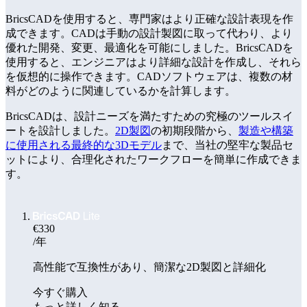
BricsCADを使用すると、専門家はより正確な設計表現を作
成できます。CADは手動の設計製図に取って代わり、より
優れた開発、変更、最適化を可能にしました。BricsCADを
使用すると、エンジニアはより詳細な設計を作成し、それら
を仮想的に操作できます。CADソフトウェアは、複数の材
料がどのように関連しているかを計算します。
BricsCADは、設計ニーズを満たすための究極のツールスイ
ートを設計しました。
2D製図
の初期段階から、
製造や構築
に使用される最終的な3Dモデル
まで、当社の堅牢な製品セ
ットにより、合理化されたワークフローを簡単に作成できま
す。
€330
/年
高性能で互換性があり、簡潔な2D製図と詳細化
今すぐ購入
もっと詳しく知る