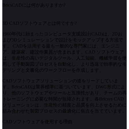
BricsCADには何がありますか?
3D CADソフトウェアとは何ですか?
1960年代に始まったコンピュータ支援設計(CAD)は、2Dお
よび3Dシミュレーションで設計をモックアップする方法で
す。 CADを活用する最も一般的な専門家には、エンジニ
ア、建築家、建設作業員が含まれます。CAD ソフトウェア
は、生産性の高いデジタルツール、人工知能、機械学習を使
用して手動製図プロセスを自動化し、より迅速で効率的なモ
デリングと文書化のワークフローを作成します。
CADソフトウェアソリューションの道をリードしていま
す。BricsCADは業界標準に基づいています。DWG形式によ
り、他のソフトウェアやツールと互換性があり、チームの再
トレーニングに必要な時間が短縮されます。各Bricsys CAD
ソリューションは、生産性の精度と品質を向上させるために
組み合わせた製図プロセスの最適化に焦点を当てています。
CADソフトウェアを使用する理由