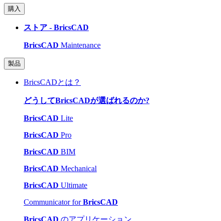
購入
ストア - BricsCAD
BricsCAD
Maintenance
製品
BricsCADとは？
どうしてBricsCADが選ばれるのか?
BricsCAD
Lite
BricsCAD
Pro
BricsCAD
BIM
BricsCAD
Mechanical
BricsCAD
Ultimate
Communicator for
BricsCAD
BricsCAD
のアプリケーション