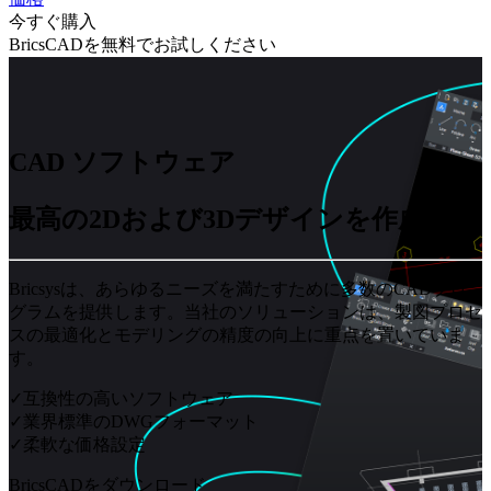
今すぐ購入
BricsCADを無料でお試しください
CAD ソフトウェア
最高の2Dおよび3Dデザインを作成
Bricsysは、あらゆるニーズを満たすために多数のCADプロ
グラムを提供します。当社のソリューションは、製図プロセ
スの最適化とモデリングの精度の向上に重点を置いていま
す。
✓互換性の高いソフトウェア
✓業界標準のDWGフォーマット
✓柔軟な価格設定
BricsCADをダウンロード