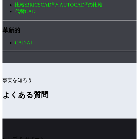
®
®
比較:BRICSCAD
とAUTOCAD
の比較
代替CAD
革新的
CAD AI
事実を知ろう
よくある質問
ヘルプ ＆ サポート