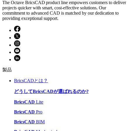
The Octave BricsCAD product line empowers customers to deliver
projects quicker with smart, cost-effective solutions. Our
commitment to advanced CAD is matched by our dedication to
providing exceptional support.
製品
BricsCADとは？
どうしてBricsCADが選ばれるのか?
BricsCAD
Lite
BricsCAD
Pro
BricsCAD
BIM