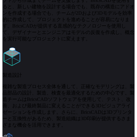
プトから作成までチームを支援します。BricsCADを使用す
ると、新しい建物を設計する場合でも、既存の構造にアドオ
ンを作成する場合でも、チームが2Dおよび3Dモデルを効率
的に作成して、プロジェクトを進めることが容易になりま
す。BricsCADが提供する直感的なテクノロジーを使用し
て、デザイナーとエンジニアはモデルの反復を作成し、概念
を実行可能なプロジェクトに変えます。
製造設計
複雑な製造プロセス全体を通して、正確なモデリングは、製
品部品の設計、製造、検査を最適化するための中心です。製
造チームはBricsCADソフトウェアを使用して、テスト、改
善、および最終製品に変えることができる3Dビジュアライ
ゼーションを作成します。さらに、BricsCADは3Dプリンタ
ーと互換性があるため、製造組織は3D印刷が提供するさま
ざまな機会を活用できます。