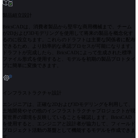
製品組立設計
BricsCADは、消費者製品から堅牢な商用機械まで、チーム
が2Dおよび3Dモデリングを使用して将来の製品を概念化す
るのに役立ちます。これらのドラフトは主要な関係者に配布
できるため、より効率的な承認プロセスが可能になります。
ドラフトが完成したら、BricsCADによって生成された標準
ファイル形式を使用すると、モデルを初期の製品プロトタイ
プに簡単に変換できます。
インフラストラクチャ設計
エンジニアは、正確な2Dおよび3Dモデリングを利用して、
土地開発やその他のインフラストラクチャプロジェクトが現
実世界の環境を反映していることを確認します。BricsCAD
を使用すると、エンジニアと設計者が協力して、フィールド
プロジェクト活動の基盤として機能するモデルを作成できま
す。