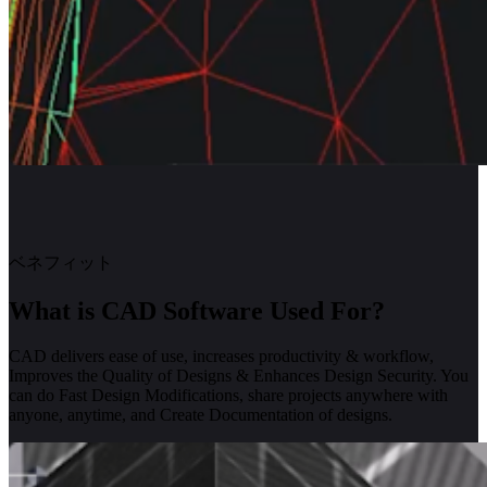
ベネフィット
What is CAD Software Used For?
CAD delivers ease of use, increases productivity & workflow,
Improves the Quality of Designs & Enhances Design Security. You
can do Fast Design Modifications, share projects anywhere with
anyone, anytime, and Create Documentation of designs.