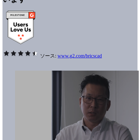
ソース:
www.g2.com/bricscad