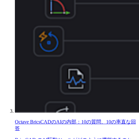
Octave BricsCADのAIの内部：10の質問、10の率直な回
答