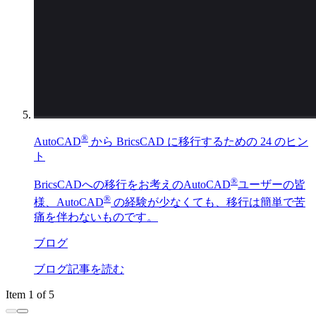
®
AutoCAD
から BricsCAD に移行するための 24 のヒン
ト
®
BricsCADへの移行をお考えのAutoCAD
ユーザーの皆
®
様、AutoCAD
の経験が少なくても、移行は簡単で苦
痛を伴わないものです。
ブログ
ブログ記事を読む
Item 1 of 5