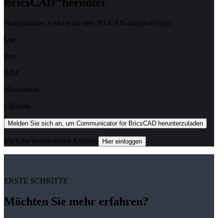
BricsCAD
herunter
Hochpräzises Add-on für den 3D-CAD-Import/Export
Lite
Pro
BIM
Mechanical
Ultimate
Melden Sie sich an, um Communicator for BricsCAD herunterzuladen
Ich habe bereits einen Account
Hier einloggen
ERSTE SCHRITTE
Möchten Sie mehr erfahren?