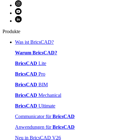
Produkte
Was ist BricsCAD?
Warum BricsCAD?
BricsCAD
Lite
BricsCAD
Pro
BricsCAD
BIM
BricsCAD
Mechanical
BricsCAD
Ultimate
Communicator für
BricsCAD
Anwendungen für
BricsCAD
Neu in BricsCAD V26