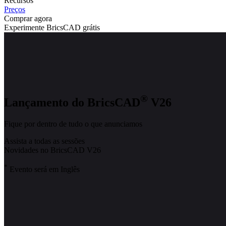
Recursos
Preços
Comprar agora
Experimente BricsCAD grátis
®
Lançamento do BricsCAD
V26
Fique por dentro de tudo o que anunciamos
Assista a todas as sessões
Novidades no BricsCAD V26
*
Evento será em Inglês