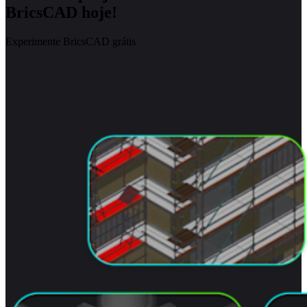
BricsCAD hoje!
Experimente BricsCAD grátis