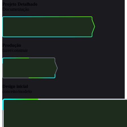
Projeto Detalhado
Documentação
Produção
fazer/construir
Design inicial
conceito/modelo