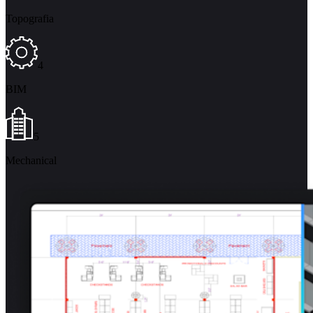
Topografia
4
BIM
5
Mechanical