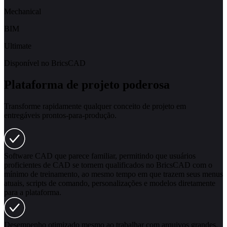
Mechanical
BIM
Ultimate
Disponível no
BricsCAD
Plataforma de projeto poderosa
Transforme rapidamente qualquer conceito de projeto em
entregáveis prontos-para-produção.
Software CAD que parece familiar, permitindo que usuários
proficientes de CAD se tornem qualificados no BricsCAD com o
mínimo de treinamento, ao mesmo tempo em que trazem seus menus
atuais, scripts de comando, personalizações e modelos diretamente
para a plataforma.
Desempenho otimizado mesmo ao trabalhar com arquivos grandes,