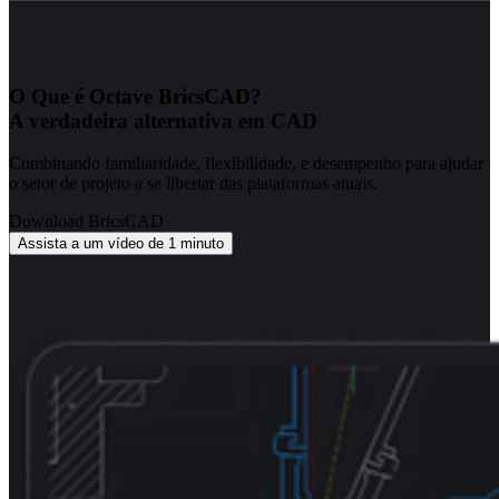
O Que é Octave BricsCAD?
A verdadeira alternativa em CAD
Combinando familiaridade, flexibilidade, e desempenho para ajudar
o setor de projeto a se libertar das plataformas atuais.
Download BricsCAD
Assista a um vídeo de 1 minuto