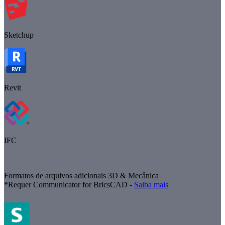
Sketchup
Revit
IFC
Formatos de arquivos adicionais 3D & Mecânica
*Requer Communicator for BricsCAD -
Saiba mais