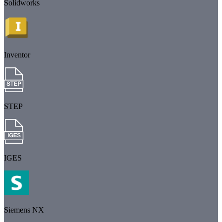
Solidworks
Inventor
STEP
IGES
Siemens NX