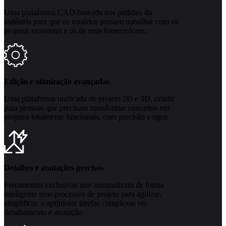
Uma plataforma CAD baseada nos padrões da
indústria para que os usuários possam trabalhar com os
projetos existentes e os de seus fornecedores.
Edição e otimização avançadas
Uma plataforma unificada de projeto 2D e 3D, criada
para pessoas que precisam transformar conceitos em
projetos totalmente funcionais, com precisão e rigor.
Detalhes e anotações precisos
Ferramentas exclusivas que automatizam de forma
inteligente seus processos de projeto para agilizar,
simplificar, e aprimorar tarefas complexas em
detalhamento e anotação.