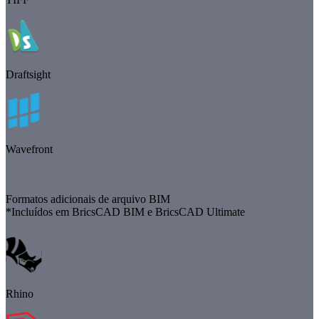
Draftsight
Wavefront
Formatos adicionais de arquivo BIM
*Incluídos em BricsCAD BIM e BricsCAD Ultimate
Rhino