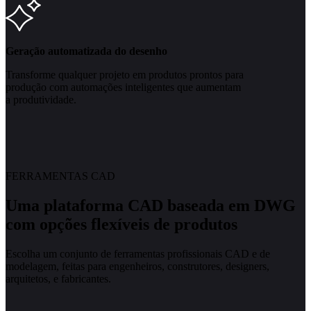
Geração automatizada do desenho
Transforme qualquer projeto em produtos prontos para
produção com automações inteligentes que aumentam
a produtividade.
FERRAMENTAS CAD
Uma plataforma CAD baseada em DWG
com opções flexíveis de produtos
Escolha um conjunto de ferramentas profissionais CAD e de
modelagem, feitas para engenheiros, construtores, designers,
arquitetos, e fabricantes.