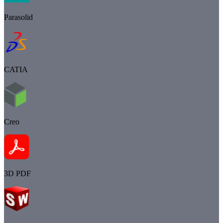
Parasolid
CATIA
Creo
3D PDF