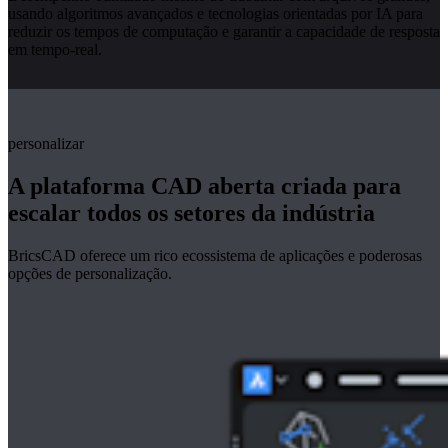
usando algoritmos avançados e tecnologias orientadas por IA para
reduzir os tempos de computação e garantir a capacidade de resposta
em tempo-real.
personalizar
A plataforma CAD aberta criada para
escalar todos os setores da indústria
BricsCAD oferece um rico ecossistema de aplicações e poderosas
opções de personalização.