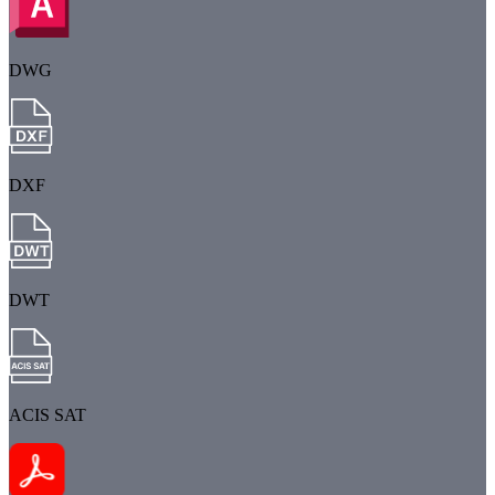
DWG
DXF
DWT
ACIS SAT