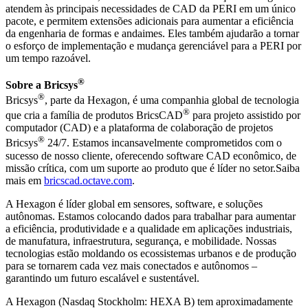
atendem às principais necessidades de CAD da PERI em um único
pacote, e permitem extensões adicionais para aumentar a eficiência
da engenharia de formas e andaimes. Eles também ajudarão a tornar
o esforço de implementação e mudança gerenciável para a PERI por
um tempo razoável.
®
Sobre a Bricsys
®
Bricsys
, parte da Hexagon, é uma companhia global de tecnologia
®
que cria a família de produtos BricsCAD
para projeto assistido por
computador (CAD) e a plataforma de colaboração de projetos
®
Bricsys
24/7. Estamos incansavelmente comprometidos com o
sucesso de nosso cliente, oferecendo software CAD econômico, de
missão crítica, com um suporte ao produto que é líder no setor.Saiba
mais em
bricscad.octave.com
.
A Hexagon é líder global em sensores, software, e soluções
autônomas. Estamos colocando dados para trabalhar para aumentar
a eficiência, produtividade e a qualidade em aplicações industriais,
de manufatura, infraestrutura, segurança, e mobilidade. Nossas
tecnologias estão moldando os ecossistemas urbanos e de produção
para se tornarem cada vez mais conectados e autônomos –
garantindo um futuro escalável e sustentável.
A Hexagon (Nasdaq Stockholm: HEXA B) tem aproximadamente