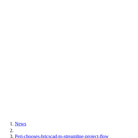
News
Peri-chooses-bricscad-to-streamline-project-flow