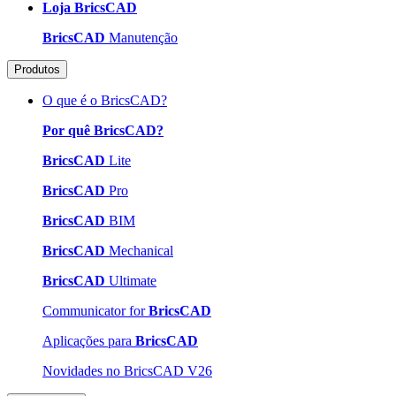
Loja BricsCAD
BricsCAD
Manutenção
Produtos
O que é o BricsCAD?
Por quê BricsCAD?
BricsCAD
Lite
BricsCAD
Pro
BricsCAD
BIM
BricsCAD
Mechanical
BricsCAD
Ultimate
Communicator for
BricsCAD
Aplicações para
BricsCAD
Novidades no BricsCAD V26