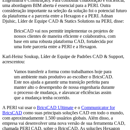
Engenharia e Construção). Para combinar colaboração e eficiência,
uma abordagem BIM aberta é essencial para a PERI. Outra
consideração importante na seleção da solução foi o potencial futuro
da plataforma e a parceria entre a Hexagon e a PERI. Adnan
Djulsic, Líder de Equipe CAD & Statics Solutions na PERI, disse:
BricsCAD vai nos permitir implementar os projetos de
nossos clientes de maneira eficiente e colaborativa, com
base em uma robusta plataforma CAD, fortalecida por
uma forte parceria entre a PERI e a Hexagon.
Karl-Heinz Soukup, Líder de Equipe de Padrões CAD & Support,
acrescentou:
Vamos transferir a forma como trabalhamos hoje para
um ambiente mais produtivo ao escolher o BricsCAD.
Este nos ajuda a garantir uma transição perfeita para
manter alto o desempenho de nossa engenharia durante
o processo de mudança, e alavancar eficiências assim
que a mudança tenha ocorrido.
A PERI vai usar o
BricsCAD Ultimate
e o
Communicator for
BricsCAD
como suas principais soluções CAD em todo o mundo,
com aproximadamente 1.500 usuários globais. Além disso, a
empresa vai desenvolver uma nova versão de sua ferramenta CAD,
chamada PERI CAD, sobre o BricsCAD. As soluções Hexagon