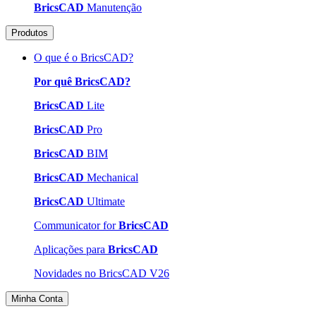
BricsCAD
Manutenção
Produtos
O que é o BricsCAD?
Por quê BricsCAD?
BricsCAD
Lite
BricsCAD
Pro
BricsCAD
BIM
BricsCAD
Mechanical
BricsCAD
Ultimate
Communicator for
BricsCAD
Aplicações para
BricsCAD
Novidades no BricsCAD V26
Minha Conta