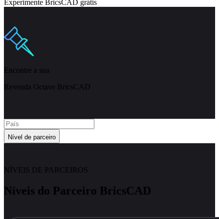
Experimente BricsCAD grátis
Encontre a sua
Revenda Octave BricsCAD
Nível de parceiro
NÍVEIS DE PARCEIROS
Níveis do Parceiro BricsCAD