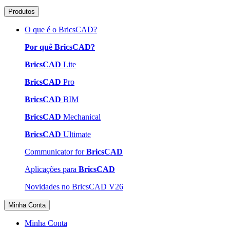
Produtos
O que é o BricsCAD?
Por quê BricsCAD?
BricsCAD
Lite
BricsCAD
Pro
BricsCAD
BIM
BricsCAD
Mechanical
BricsCAD
Ultimate
Communicator for
BricsCAD
Aplicações para
BricsCAD
Novidades no BricsCAD V26
Minha Conta
Minha Conta