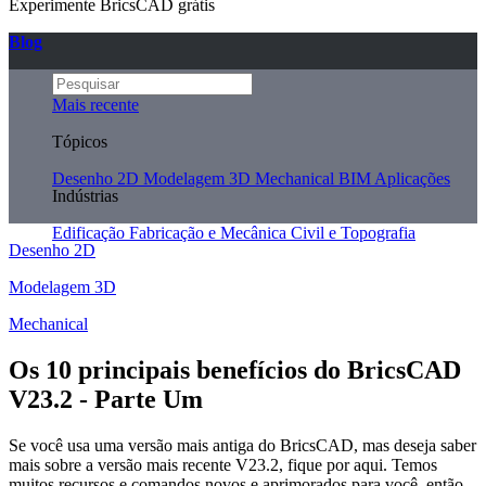
Experimente BricsCAD grátis
Blog
Mais recente
Tópicos
Desenho 2D
Modelagem 3D
Mechanical
BIM
Aplicações
Indústrias
Edificação
Fabricação e Mecânica
Civil e Topografia
Desenho 2D
Modelagem 3D
Mechanical
Os 10 principais benefícios do BricsCAD
V23.2 - Parte Um
Se você usa uma versão mais antiga do BricsCAD, mas deseja saber
mais sobre a versão mais recente V23.2, fique por aqui. Temos
muitos recursos e comandos novos e aprimorados para você, então