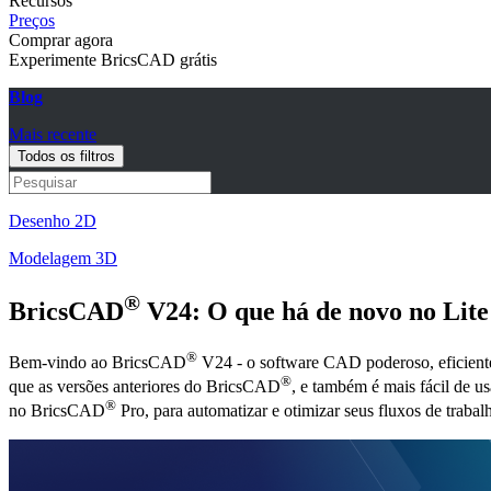
Recursos
Preços
Comprar agora
Experimente BricsCAD grátis
Blog
Mais recente
Todos os filtros
Desenho 2D
Modelagem 3D
®
BricsCAD
V24: O que há de novo no Lite
®
Bem-vindo ao BricsCAD
V24 - o software CAD poderoso, eficiente 
®
que as versões anteriores do BricsCAD
, e também é mais fácil de u
®
no BricsCAD
Pro, para automatizar e otimizar seus fluxos de trab