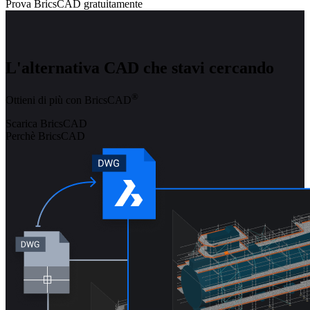
Prova BricsCAD gratuitamente
L'alternativa CAD che stavi cercando
®
Ottieni di più con BricsCAD
Scarica BricsCAD
Perchè BricsCAD