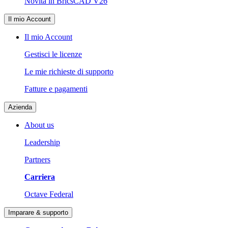
Novità in BricsCAD V26
Il mio Account
Il mio Account
Gestisci le licenze
Le mie richieste di supporto
Fatture e pagamenti
Azienda
About us
Leadership
Partners
Carriera
Octave Federal
Imparare & supporto