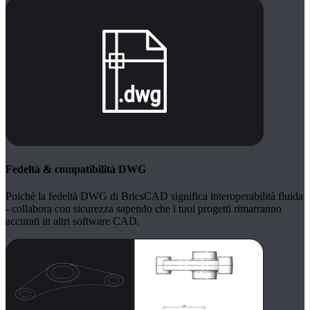
Fedeltà & compatibilità DWG
Poiché la fedeltà DWG di BricsCAD significa interoperabilità fluida
- collabora con sicurezza sapendo che i tuoi progetti rimarranno
accurati in altri software CAD.