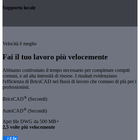
Supporto locale
Velocità è meglio
Fai il tuo lavoro più velocemente
Abbiamo confrontato il tempo necessario per completare compiti
comuni, e ad alta intensità di risorse. I risultati evidenziano
l'efficienza di BricsCAD nei flussi di lavoro che contano di più per i
professionisti.
®
BricsCAD
(Secondi)
®
AutoCAD
(Secondi)
Apri file DWG da 500 MB+
️2,5 volte più velocemente