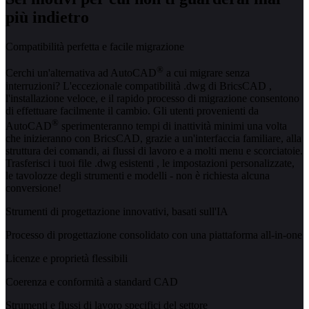
più indietro
Compatibilità perfetta e facile migrazione
®
Cerchi un'alternativa ad AutoCAD
a cui migrare senza
interruzioni? L'eccezionale compatibilità .dwg di BricsCAD ,
l'installazione veloce, e il rapido processo di migrazione consentono
di effettuare facilmente il cambio. Gli utenti provenienti da
®
AutoCAD
sperimenteranno tempi di inattività minimi una volta
che inizieranno con BricsCAD, grazie a un'interfaccia familiare, alla
struttura dei comandi, ai flussi di lavoro e a molti menu e scorciatoie.
Trasferisci i tuoi file .dwg esistenti , le impostazioni personalizzate,
le tavolozze degli strumenti e modelli - non è richiesta alcuna
conversione!
Strumenti di progettazione innovativi, basati sull'IA
Processo di progettazione consolidato con una piattaforma all-in-one
Licenze e proprietà flessibili
Coerenza e conformità a standard CAD
Strumenti e flussi di lavoro specifici del settore