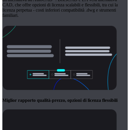
CAD, che offre opzioni di licenza scalabili e flessibili, tra cui la
licenza perpetua - costi inferiori compatibilità .dwg e strumenti
familiari.
Miglior rapporto qualità-prezzo, opzioni di licenza flessibili