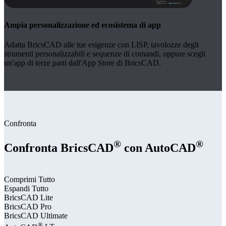
Ampia personalizzazione ed ecosistema di app
Adatta BricsCAD alle tue esigenze con LISP, tavolozze degli
strumenti personalizzabili e sequenze di comandi, oppure scegli
un'app di terze parti dall'App Store di BricsCAD.
Confronta
®
®
Confronta BricsCAD
con AutoCAD
Comprimi Tutto
Espandi Tutto
BricsCAD
Lite
BricsCAD
Pro
BricsCAD
Ultimate
®