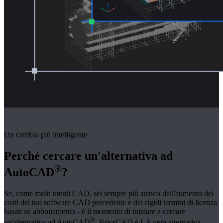
Un cambio più intelligente
Perché cercare un'alternativa ad
®
AutoCAD
?
Se, come molti utenti CAD, sei sempre più stanco dell'aumento dei
costi del tuo software CAD precedente e dei rigidi termini di licenza
basati su abbonamento - è il momento di iniziare a cercare
®
un'alternativa ad AutoCAD
. BricsCAD è LA vera alternativa