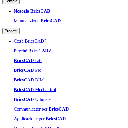
Compra
Negozio BricsCAD
Manutenzione
BricsCAD
Prodotti
Cos'è BricsCAD?
Perché BricsCAD?
BricsCAD
Lite
BricsCAD
Pro
BricsCAD
BIM
BricsCAD
Mechanical
BricsCAD
Ultimate
Communicator per
BricsCAD
Applicazione per
BricsCAD