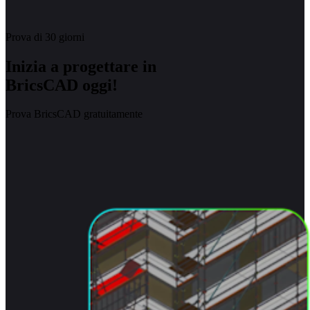
Prova di 30 giorni
Inizia a progettare in
BricsCAD oggi!
Prova BricsCAD gratuitamente