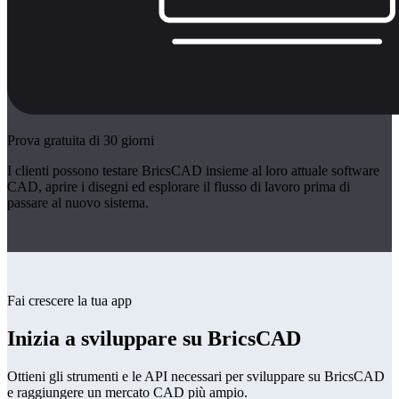
Prova gratuita di 30 giorni
I clienti possono testare BricsCAD insieme al loro attuale software
CAD, aprire i disegni ed esplorare il flusso di lavoro prima di
passare al nuovo sistema.
Fai crescere la tua app
Inizia a sviluppare su BricsCAD
Ottieni gli strumenti e le API necessari per sviluppare su BricsCAD
e raggiungere un mercato CAD più ampio.