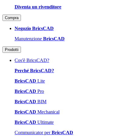
Diventa un rivenditore
Compra
Negozio BricsCAD
Manutenzione
BricsCAD
Prodotti
Cos'è BricsCAD?
Perché BricsCAD?
BricsCAD
Lite
BricsCAD
Pro
BricsCAD
BIM
BricsCAD
Mechanical
BricsCAD
Ultimate
Communicator per
BricsCAD