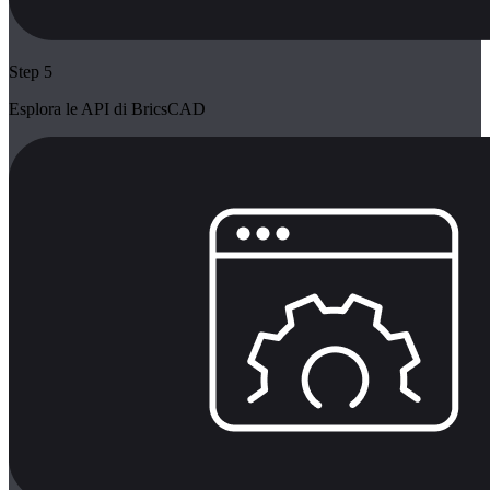
Step 5
Esplora le API di BricsCAD