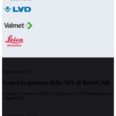
Funzionalità API
Scopri la potenza delle API di BricsCAD
Passa più velocemente a BricsCAD grazie alle API progettate per la
compatibilità.