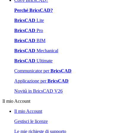
Cos'è BricsCAD?
Perché BricsCAD?
BricsCAD
Lite
BricsCAD
Pro
BricsCAD
BIM
BricsCAD
Mechanical
BricsCAD
Ultimate
Communicator per
BricsCAD
Applicazione per
BricsCAD
Novità in BricsCAD V26
Il mio Account
Il mio Account
Gestisci le licenze
Le mie richieste di supporto