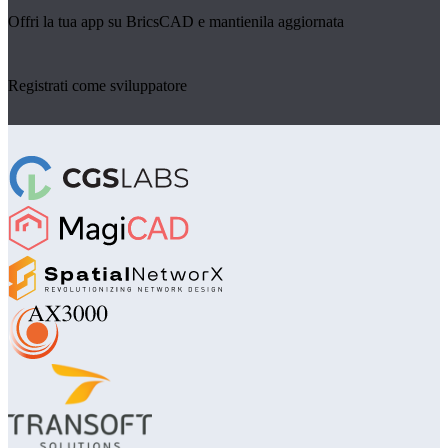
Offri la tua app su BricsCAD e mantienila aggiornata
Registrati come sviluppatore