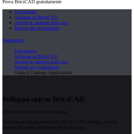
Prova BricsCAD gratuitamente
Panoramica
Sviluppa su BricsCAD
Accedi al catalogo delle app
Risorse per sviluppatori
Panoramica
Panoramica
Sviluppa su BricsCAD
Accedi al catalogo delle app
Risorse per sviluppatori
Visita il Catalogo Applicazioni
Sviluppa app su BricsCAD
Offri ai tuoi clienti una vera scelta.
Sviluppa su una piattaforma CAD 2D e 3D familiare, con un
sistema di licenze intelligente ed economico.