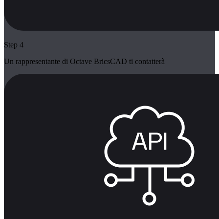
Step 4
Un rappresentante di Octave BricsCAD ti contatterà