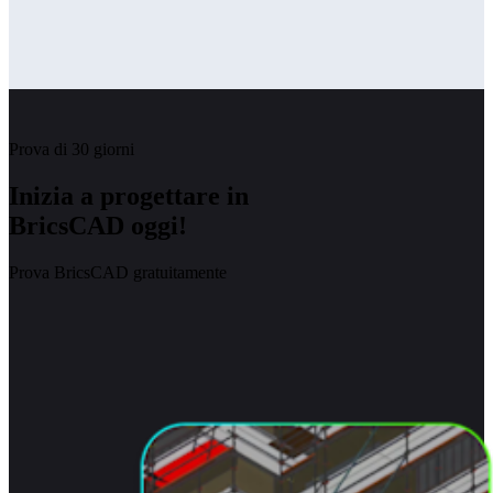
Prova di 30 giorni
Inizia a progettare in
BricsCAD oggi!
Prova BricsCAD gratuitamente