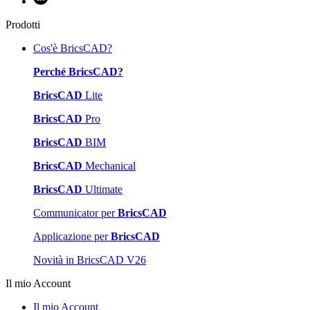
Prodotti
Cos'è BricsCAD?
Perché BricsCAD?
BricsCAD
Lite
BricsCAD
Pro
BricsCAD
BIM
BricsCAD
Mechanical
BricsCAD
Ultimate
Communicator per
BricsCAD
Applicazione per
BricsCAD
Novità in BricsCAD V26
Il mio Account
Il mio Account