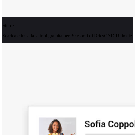
Step 3
Scarica e installa la trial gratuita per 30 giorni di BricsCAD Ultimate