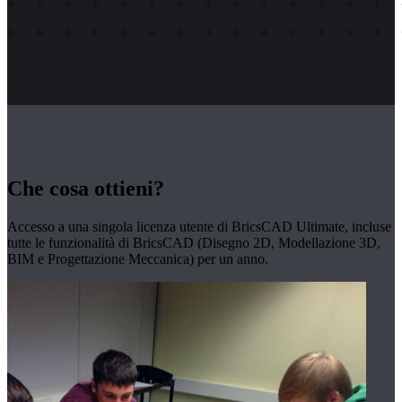
Che cosa ottieni?
Accesso a una singola licenza utente di BricsCAD Ultimate, incluse
tutte le funzionalità di BricsCAD (Disegno 2D, Modellazione 3D,
BIM e Progettazione Meccanica) per un anno.