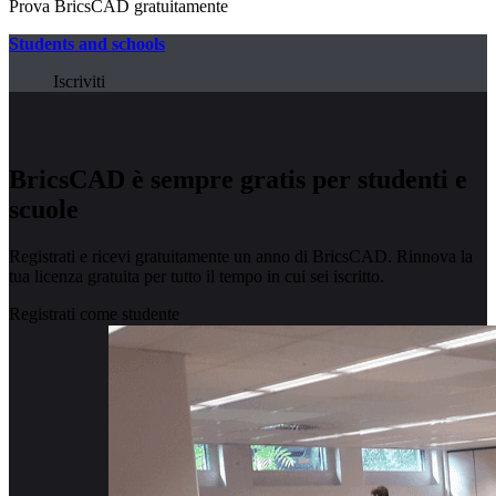
Prova BricsCAD gratuitamente
Students and schools
Iscriviti
BricsCAD è sempre gratis per studenti e
scuole
Registrati e ricevi gratuitamente un anno di BricsCAD. Rinnova la
tua licenza gratuita per tutto il tempo in cui sei iscritto.
Registrati come studente