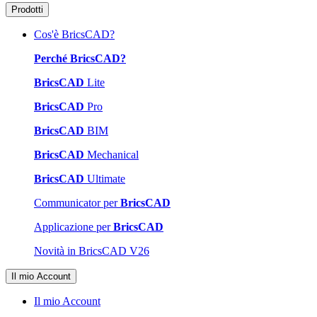
Prodotti
Cos'è BricsCAD?
Perché BricsCAD?
BricsCAD
Lite
BricsCAD
Pro
BricsCAD
BIM
BricsCAD
Mechanical
BricsCAD
Ultimate
Communicator per
BricsCAD
Applicazione per
BricsCAD
Novità in BricsCAD V26
Il mio Account
Il mio Account