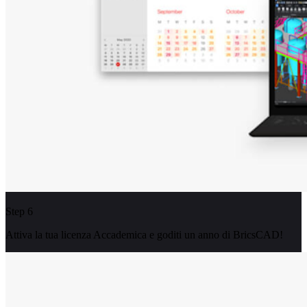
Step 6
Attiva la tua licenza Accademica e goditi un anno di BricsCAD!