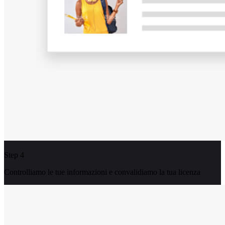
Step 4
Controlliamo le tue informazioni e convalidiamo la tua licenza