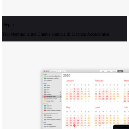
Step 5
Ti invieremo la tua Chiave annuale di Licenza Accademica