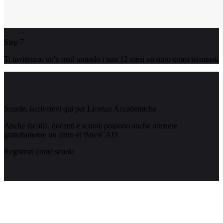
Step 7
Ti invieremo un'e-mail quando i tuoi 12 mesi saranno quasi terminati
Scuole, iscrivetevi qui per Licenze Accademiche
Anche facoltà, docenti e scuole possono anche ottenere
gratuitamente un anno di BricsCAD.
Registrati come scuola