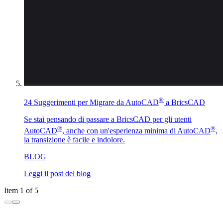
®
24 Suggerimenti per Migrare da AutoCAD
a BricsCAD
Se stai pensando di passare a BricsCAD per gli utenti
®
®
AutoCAD
, anche con un'esperienza minima di AutoCAD
,
la transizione è facile e indolore.
BLOG
Leggi il post del blog
Item 1 of 5