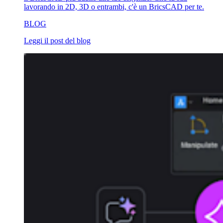
lavorando in 2D, 3D o entrambi, c'è un BricsCAD per te.
BLOG
Leggi il post del blog