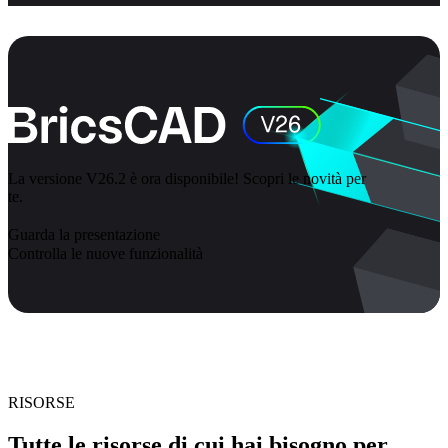
La versione V26.2 è ora disponibile! Scopri le novità per
te.
Guarda la presentazione
Controlla le nuove funzionalità
RISORSE
Tutte le risorse di cui hai bisogno per