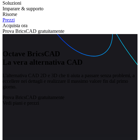
Soluzioni
Imparare & supporto
Risorse
Prezzi
Acquista ora
Prova BricsCAD gratuitamente
Octave BricsCAD
La vera alternativa CAD
L'alternativa CAD 2D e 3D che ti aiuta a passare senza problemi, a
eccellere nei dettagli e realizzare il massimo valore fin dal primo
giorno.
Prova BricsCAD gratuitamente
Vedi piani e prezzi