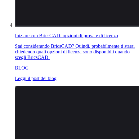
Iniziare con BricsCAD: opzioni di prova e di licenza
Stai considerando BricsCAD? Quindi, probabilmente ti starai
chiedendo quali opzioni di licenza sono disponibili quando
scegli BricsCAD.
BLOG
Leggi il post del blog