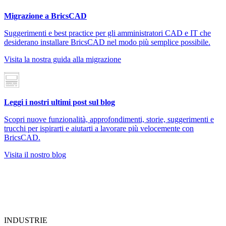
Migrazione a BricsCAD
Suggerimenti e best practice per gli amministratori CAD e IT che
desiderano installare BricsCAD nel modo più semplice possibile.
Visita la nostra guida alla migrazione
Leggi i nostri ultimi post sul blog
Scopri nuove funzionalità, approfondimenti, storie, suggerimenti e
trucchi per ispirarti e aiutarti a lavorare più velocemente con
BricsCAD.
Visita il nostro blog
INDUSTRIE