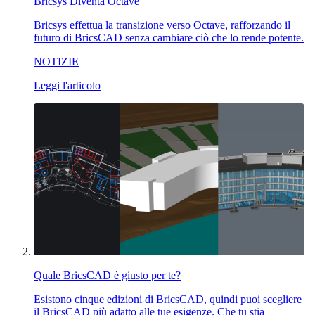
Bricsys Diventa Octave
Bricsys effettua la transizione verso Octave, rafforzando il
futuro di BricsCAD senza cambiare ciò che lo rende potente.
NOTIZIE
Leggi l'articolo
Quale BricsCAD è giusto per te?
Esistono cinque edizioni di BricsCAD, quindi puoi scegliere
il BricsCAD più adatto alle tue esigenze. Che tu stia