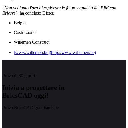
"Non vediamo l'ora di esplorare le future capacità del BIM con
Bricsys",
ha concluso Dieter.
Belgio
Costruzione
Willemen Construct
[www.willemen.be](http://www.willemen.be)
Prova di 30 giorni
Inizia a progettare in
BricsCAD oggi!
Prova BricsCAD gratuitamente