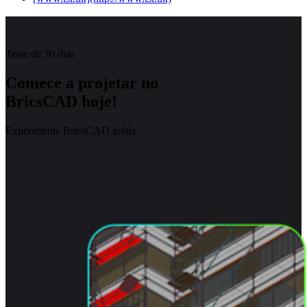
Teste de 30 dias
Comece a projetar no
BricsCAD hoje!
Experimente BricsCAD grátis