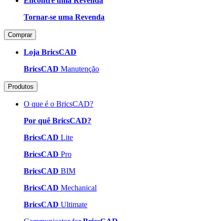
Encontre uma Revenda
Tornar-se uma Revenda
Comprar
Loja BricsCAD
BricsCAD
Manutenção
Produtos
O que é o BricsCAD?
Por quê BricsCAD?
BricsCAD
Lite
BricsCAD
Pro
BricsCAD
BIM
BricsCAD
Mechanical
BricsCAD
Ultimate