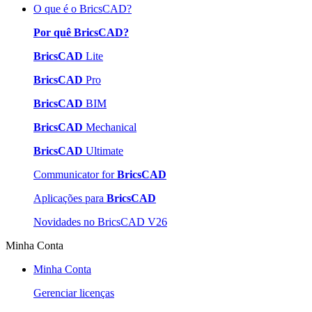
O que é o BricsCAD?
Por quê BricsCAD?
BricsCAD
Lite
BricsCAD
Pro
BricsCAD
BIM
BricsCAD
Mechanical
BricsCAD
Ultimate
Communicator for
BricsCAD
Aplicações para
BricsCAD
Novidades no BricsCAD V26
Minha Conta
Minha Conta
Gerenciar licenças