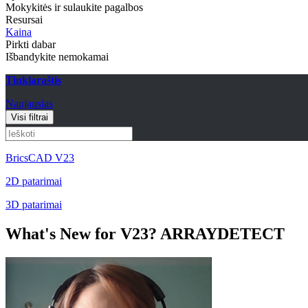
Mokykitės ir sulaukite pagalbos
Resursai
Kaina
Pirkti dabar
Išbandykite nemokamai
Tinklaraštis
Naujausias
Visi filtrai
BricsCAD V23
2D patarimai
3D patarimai
What's New for V23? ARRAYDETECT