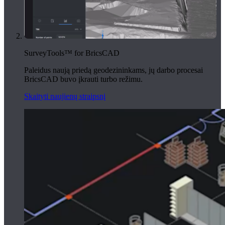
SurveyTools™ for BricsCAD
Paleidus naują priedą geodezininkams, jų darbo procesai
BricsCAD buvo įkrauti turbo režimu.
Skaityti naujienų straipsnį