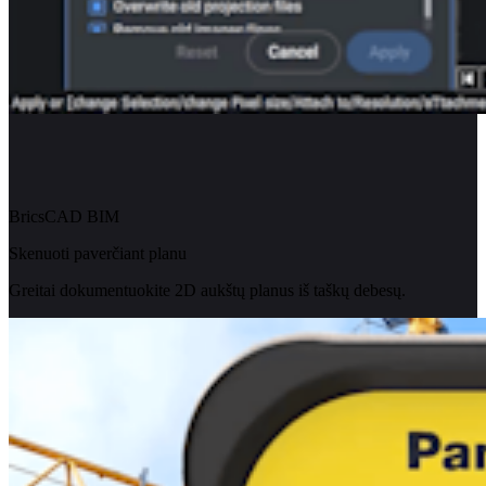
BricsCAD BIM
Skenuoti paverčiant planu
Greitai dokumentuokite 2D aukštų planus iš taškų debesų.