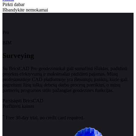
Pirkti dabar
Išbandykite nemokamai
Pro
BIM
Surveying
Su BricsCAD Pro geodezininkai gali sumažinti išlaidas, padidinti
projekto efektyvumą ir maksimaliai padidinti pajamas. Mūsų
profesionalioje CAD platformoje yra išmaniųjų įrankių, kurie gali
pagreitinti Jūsų taškų debesų darbo procesų poreikius, o mūsų
partnerių programos siūlo pažangias geodezines funkcijas.
Parsisiųsti BricsCAD
Peržiūrėti kainas
*
Free 30-day trial, no credit card required.