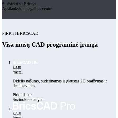
Susisiekti su Bricsys
Apsilankykite pagalbos centre
PIRKTI BRICSCAD
Visa mūsų CAD programinė įranga
€330
/metai
Didelio našumo, suderinamas ir glaustas 2D braižymas ir
detalizavimas
Pirkti dabar
Sužinokite daugiau
€710
/metai