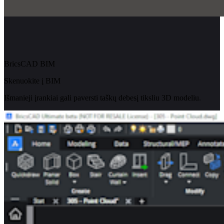
BricsCAD BIM
Skenuokite į BIM
Išmanieji įrankiai gali paversti taškų debesį tiksliu 3D modeliu.