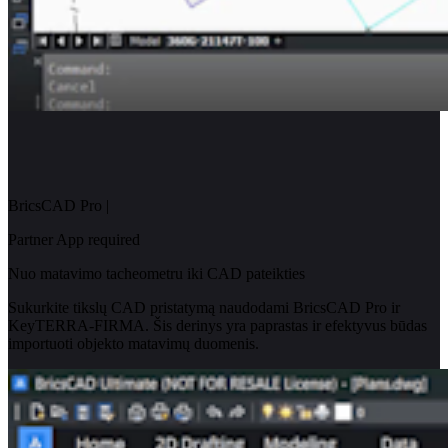
BricsCAD Pro
|
Partner App required
Nuo matavimo tacheometru iki CAD pateikties
Sukurkite tikslų CAD pristatymą naudodami BricsCAD Pro ir
KeyTERRA-FIRMA. Šis derinys yra paprastas ir efektyvus būdas
importuoti objekto matavimų duomenis.