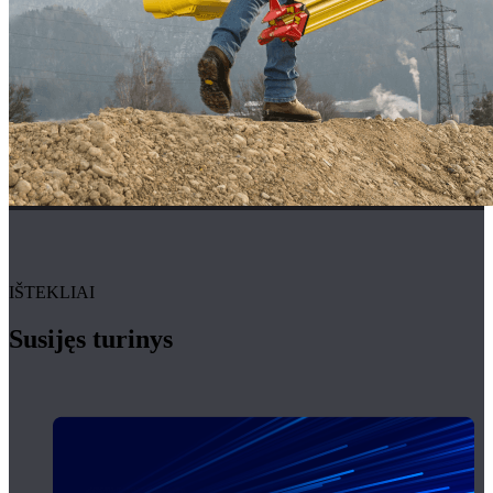
IŠTEKLIAI
Susijęs turinys