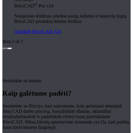
®
BricsCAD
Pro v24
Naujausias leidimas suteikia naujų našumo ir naujovių lygių
BricsCAD produktų šeimos širdžiai.
Atraskite BricsCAD v24
Item 1 of 3
Susisiekite su mumis
Kaip galėtume padėti?
Susisiekite su Bricsys, kad suprastume, kaip geriausiai atnaujinti
Jūsų CAD darbo procesą. Sumažinkite išlaidas, sklandžiai
bendradarbiaukite ir padidinkite efektyvumą pasirinkdami
BricsCAD. Mūsų klientų aptarnavimo komanda yra čia, kad padėtų
Jums kiekviename žingsnyje.