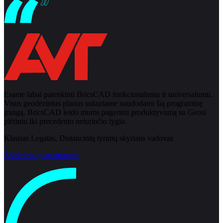
Esame labai patenkinti BricsCAD funkcionalumu ir universalumu.
Visus geodezinius planus sukuriame naudodami šią programinę
įrangą. BricsCAD leido mums pagerinti produktyvumą su Geosi
plėtiniu iki precedento neturinčio lygio.
Klausas Legatas, Distancinių tyrimų skyriaus vadovas
Žiūrėti daugiau nuorodų