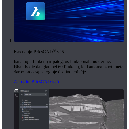
®
Kas naujo BricsCAD
v25
Išmaniųjų funkcijų ir patogaus funkcionalumo dermė.
Išbandykite daugiau nei 60 funkcijų, kad automatizuotumėte
darbo procesą patogioje dizaino erdvėje.
Atraskite BricsCAD v25