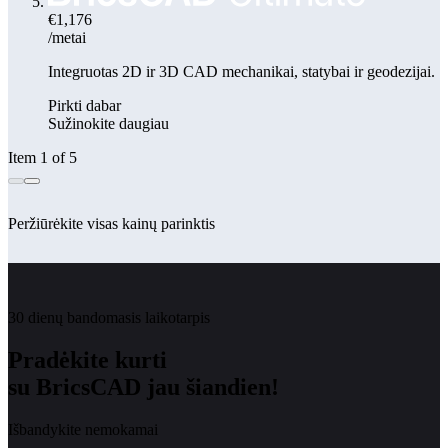
€1,176
/metai
Integruotas 2D ir 3D CAD mechanikai, statybai ir geodezijai.
Pirkti dabar
Sužinokite daugiau
Item 1 of 5
Peržiūrėkite visas kainų parinktis
30 dienų bandomasis laikotarpis
Pradėkite kurti
su BricsCAD jau šiandien!
Išbandykite nemokamai