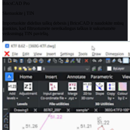
BricsCAD Pro
Skenuokite į TIN
Importuokite didelius taškų debesis į BricsCAD ir naudokite mūsų
įrankius, kad filtruotumėte nereikalingus taškus ir sukurtumėte
veiksmingą TIN paviršių.