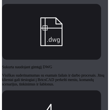
Sukurta naudojant gimtąjį DWG
Visiškas suderinamumas su esamais failais ir darbo procesais. Jūsų
klientai gali tiesiogiai į BricsCAD perkelti meniu, komandų
scenarijus, tinkinimus ir šablonus.