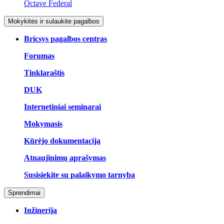
Octave Federal
Mokykitės ir sulaukite pagalbos
Bricsys pagalbos centras
Forumas
Tinklaraštis
DUK
Internetiniai seminarai
Mokymasis
Kūrėjo dokumentacija
Atnaujinimų aprašymas
Susisiekite su palaikymo tarnyba
Sprendimai
Inžinerija