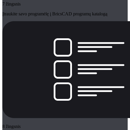
7 žingsnis
Įtraukite savo programėlę į BricsCAD programų katalogą
8 žingsnis