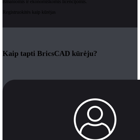
išmaniomis ir ekonomiškomis licencijomis.
Registruokitės kaip kūrėjas
Kaip tapti BricsCAD kūrėju?