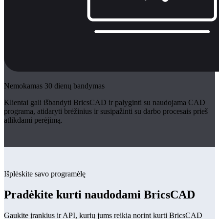
Nemokamas 30 dienų bandymas
Klientai gali išbandyti BricsCAD ir palyginti su naudojama CAD
programa, atidaryti brėžinius ir susipažinti su darbo procesais prieš
atlikdami perėjimą.
Išplėskite savo programėlę
Pradėkite kurti naudodami BricsCAD
Gaukite įrankius ir API, kurių jums reikia norint kurti BricsCAD