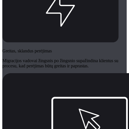
Greitas, sklandus perėjimas
Migracijos vadovai žingsnis po žingsnio supažindina klientus su
procesu, kad perėjimas būtų greitas ir paprastas.