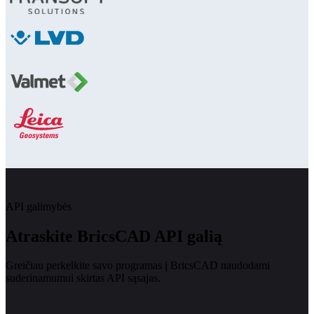
API galimybės
Atraskite BricsCAD API galią
Greičiau perkelkite savo programas į BricsCAD naudodami
suderinamumui skirtas API sąsajas.