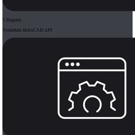
5 žingsnis
Tyrinėkite BricsCAD API