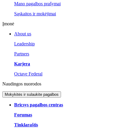
Mano pagalbos prašymai
Sąskaitos ir mokėjimai
Įmonė
About us
Leadership
Partners
Karjera
Octave Federal
Naudingos nuorodos
Mokykitės ir sulaukite pagalbos
Bricsys pagalbos centras
Forumas
Tinklaraštis