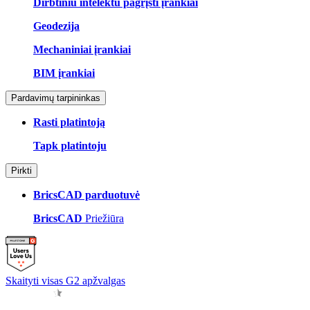
Dirbtiniu intelektu pagrįsti įrankiai
Geodezija
Mechaniniai įrankiai
BIM įrankiai
Pardavimų tarpininkas
Rasti platintoją
Tapk platintoju
Pirkti
BricsCAD parduotuvė
BricsCAD
Priežiūra
Skaityti visas G2 apžvalgas