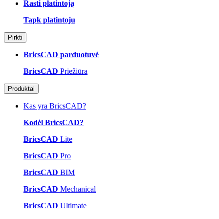
Rasti platintoją
Tapk platintoju
Pirkti
BricsCAD parduotuvė
BricsCAD
Priežiūra
Produktai
Kas yra BricsCAD?
Kodėl BricsCAD?
BricsCAD
Lite
BricsCAD
Pro
BricsCAD
BIM
BricsCAD
Mechanical
BricsCAD
Ultimate