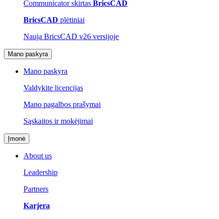
Communicator skirtas
BricsCAD
BricsCAD
plėtiniai
Nauja BricsCAD v26 versijoje
Mano paskyra
Mano paskyra
Valdykite licencijas
Mano pagalbos prašymai
Sąskaitos ir mokėjimai
Įmonė
About us
Leadership
Partners
Karjera