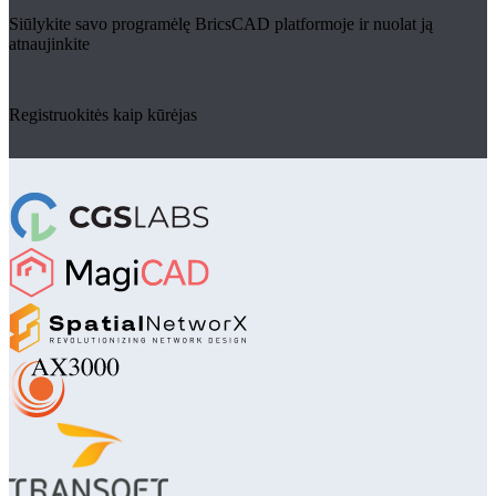
Siūlykite savo programėlę BricsCAD platformoje ir nuolat ją
atnaujinkite
Registruokitės kaip kūrėjas