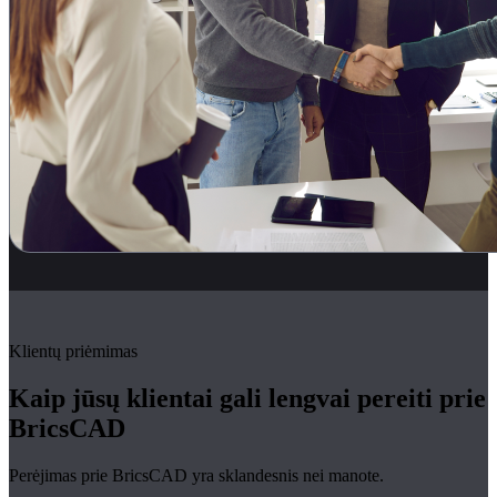
Klientų priėmimas
Kaip jūsų klientai gali lengvai pereiti prie
BricsCAD
Perėjimas prie BricsCAD yra sklandesnis nei manote.