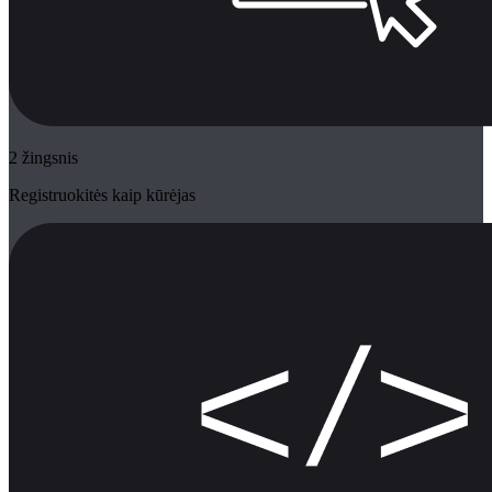
2 žingsnis
Registruokitės kaip kūrėjas