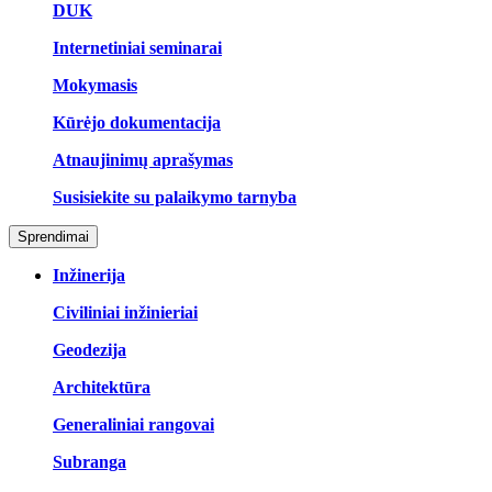
DUK
Internetiniai seminarai
Mokymasis
Kūrėjo dokumentacija
Atnaujinimų aprašymas
Susisiekite su palaikymo tarnyba
Sprendimai
Inžinerija
Civiliniai inžinieriai
Geodezija
Architektūra
Generaliniai rangovai
Subranga