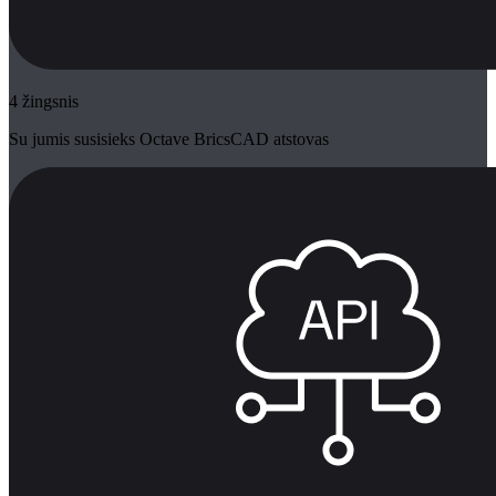
4 žingsnis
Su jumis susisieks Octave BricsCAD atstovas