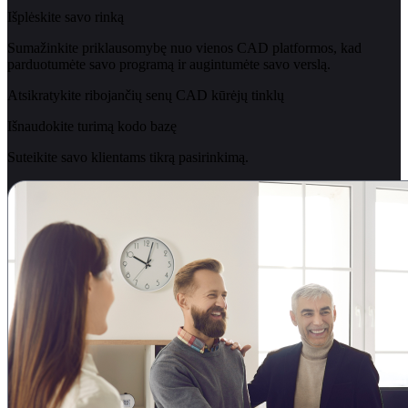
Išplėskite savo rinką
Sumažinkite priklausomybę nuo vienos CAD platformos, kad
parduotumėte savo programą ir augintumėte savo verslą.
Atsikratykite ribojančių senų CAD kūrėjų tinklų
Išnaudokite turimą kodo bazę
Suteikite savo klientams tikrą pasirinkimą.