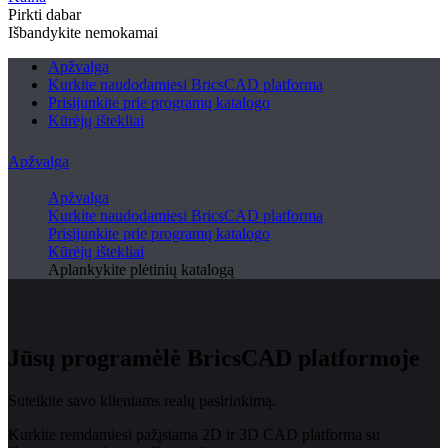
Pirkti dabar
Išbandykite nemokamai
Apžvalga
Kurkite naudodamiesi BricsCAD platforma
Prisijunkite prie programų katalogo
Kūrėjų ištekliai
Apžvalga
Apžvalga
Kurkite naudodamiesi BricsCAD platforma
Prisijunkite prie programų katalogo
Kūrėjų ištekliai
Aplankykite plėtinių katalogą
Jūsų programėlė BricsCAD platformoje
Suteikite savo klientams realų pasirinkimą.
Kurkite remdamiesi pažįstama 2D ir 3D CAD platforma su