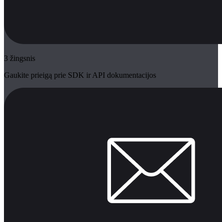
3 žingsnis
Gaukite prieigą prie SDK ir API dokumentacijos