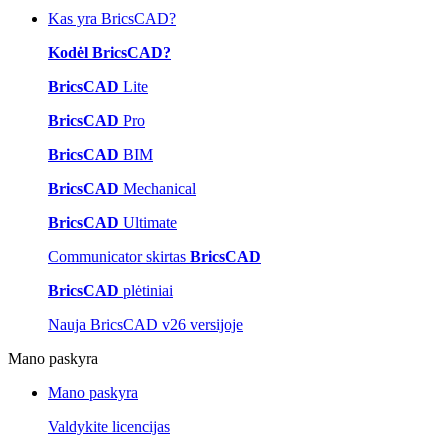
Kas yra BricsCAD?
Kodėl BricsCAD?
BricsCAD
Lite
BricsCAD
Pro
BricsCAD
BIM
BricsCAD
Mechanical
BricsCAD
Ultimate
Communicator skirtas
BricsCAD
BricsCAD
plėtiniai
Nauja BricsCAD v26 versijoje
Mano paskyra
Mano paskyra
Valdykite licencijas