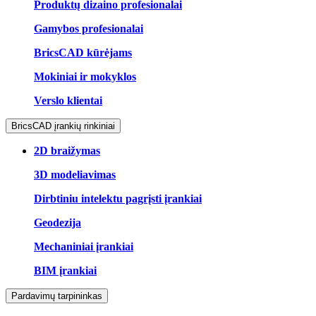
Produktų dizaino profesionalai
Gamybos profesionalai
BricsCAD kūrėjams
Mokiniai ir mokyklos
Verslo klientai
BricsCAD įrankių rinkiniai
2D braižymas
3D modeliavimas
Dirbtiniu intelektu pagrįsti įrankiai
Geodezija
Mechaniniai įrankiai
BIM įrankiai
Pardavimų tarpininkas