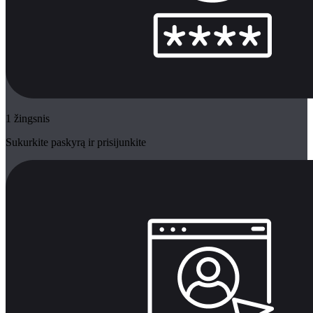
1 žingsnis
Sukurkite paskyrą ir prisijunkite