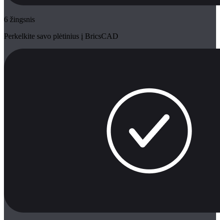
6 žingsnis
Perkelkite savo plėtinius į BricsCAD