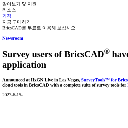
알아보기 및 지원
리소스
가격
지금 구매하기
BricsCAD를 무료로 이용해 보십시오.
Newsroom
®
Survey users of BricsCAD
have
application
Announced at HxGN Live in Las Vegas,
SurveyTools™ for Bri
cloud tools in BricsCAD with a complete suite of survey tools for
2023-6-15-