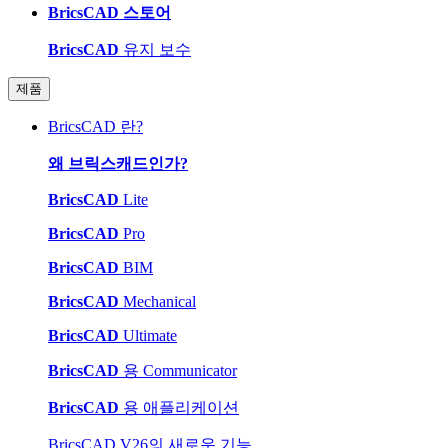
BricsCAD 스토어
BricsCAD
유지 보수
제품
BricsCAD 란?
왜 브릭스캐드인가?
BricsCAD
Lite
BricsCAD
Pro
BricsCAD
BIM
BricsCAD
Mechanical
BricsCAD
Ultimate
BricsCAD
용 Communicator
BricsCAD
용 애플리케이션
BricsCAD V26의 새로운 기능