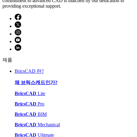
commitment to advanced CAD is matched by our dedication to
providing exceptional support.
제품
BricsCAD 란?
왜 브릭스캐드인가?
BricsCAD
Lite
BricsCAD
Pro
BricsCAD
BIM
BricsCAD
Mechanical
BricsCAD
Ultimate