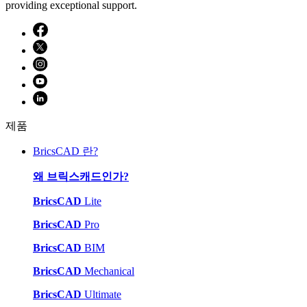
providing exceptional support.
제품
BricsCAD 란?
왜 브릭스캐드인가?
BricsCAD
Lite
BricsCAD
Pro
BricsCAD
BIM
BricsCAD
Mechanical
BricsCAD
Ultimate