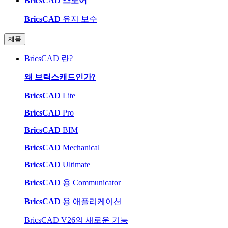
BricsCAD 스토어
BricsCAD
유지 보수
제품
BricsCAD 란?
왜 브릭스캐드인가?
BricsCAD
Lite
BricsCAD
Pro
BricsCAD
BIM
BricsCAD
Mechanical
BricsCAD
Ultimate
BricsCAD
용 Communicator
BricsCAD
용 애플리케이션
BricsCAD V26의 새로운 기능