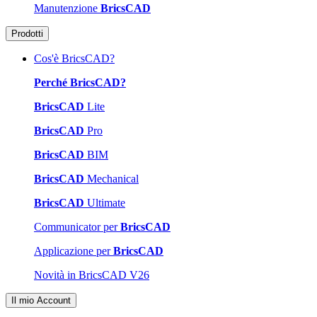
Manutenzione
BricsCAD
Prodotti
Cos'è BricsCAD?
Perché BricsCAD?
BricsCAD
Lite
BricsCAD
Pro
BricsCAD
BIM
BricsCAD
Mechanical
BricsCAD
Ultimate
Communicator per
BricsCAD
Applicazione per
BricsCAD
Novità in BricsCAD V26
Il mio Account