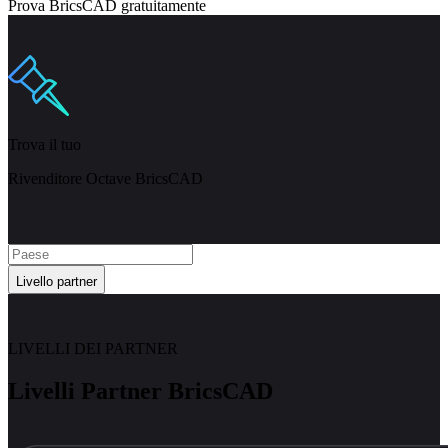
Prova BricsCAD gratuitamente
Trova il tuo
Rivenditore Octave BricsCAD
Livello partner
LIVELLI DEI PARTNER
Livelli Partner BricsCAD