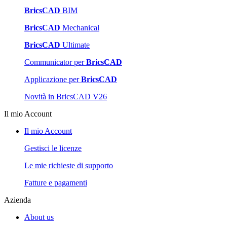
BricsCAD
BIM
BricsCAD
Mechanical
BricsCAD
Ultimate
Communicator per
BricsCAD
Applicazione per
BricsCAD
Novità in BricsCAD V26
Il mio Account
Il mio Account
Gestisci le licenze
Le mie richieste di supporto
Fatture e pagamenti
Azienda
About us